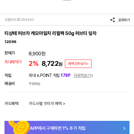
상품번호 B0266493
공유하기
티샹떼 허브차 캐모마일차 리필팩 50g 허브티 잎차
12096
판매가
8,900
원
최대혜택가
2%
8,722
원
혜택 모두보기>
적립
최대 e.POINT 적립
178P
자세히보기
배송비
무료배송
카드혜택
카드사별 무이자 혜택 >
APP에서 구매하면
1
% 추가 적립