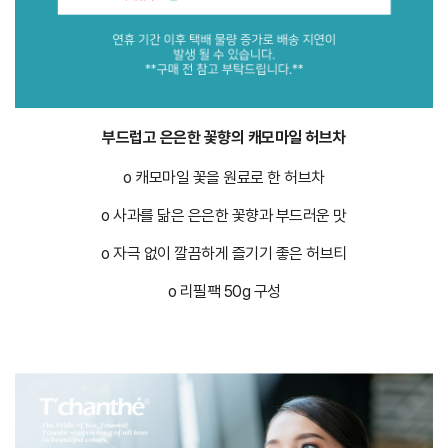
부드럽고 은은한 꽃향의 캐모마일 허브차
o 캐모마일 꽃을 원료로 한 허브차
o 사과를 닮은 은은한 꽃향과 부드러운 맛
o 자극 없이 깔끔하게 즐기기 좋은 허브티
o 리필팩 50g 구성