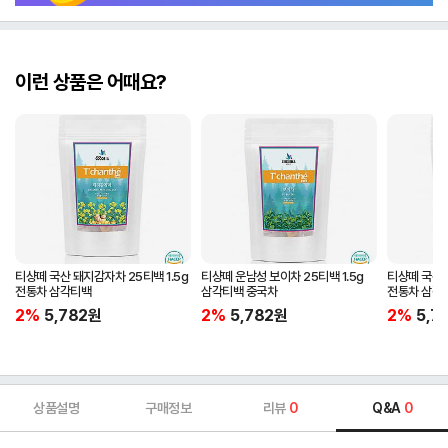
이런 상품은 어때요?
티샹떼 국산 돼지감자차 25티백 1.5g
티샹떼 운남성 보이차 25티백 1.5g
티샹떼 국산 
전통차 삼각티백
삼각티백 중국차
전통차 삼각
2%
5,782
원
2%
5,782
원
2%
5,7
상품설명
구매정보
리뷰
0
Q&A
0