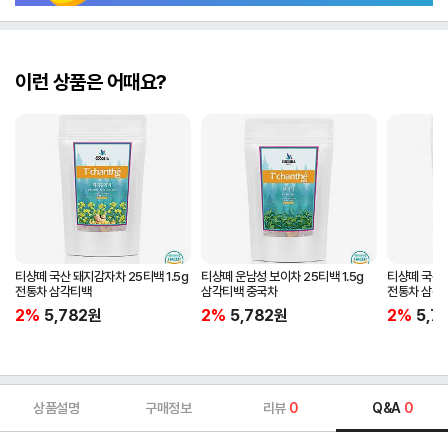
이런 상품은 어때요?
티샹떼 국산 돼지감자차 25티백 1.5g
티샹떼 운남성 보이차 25티백 1.5g
티샹떼 국산 
전통차 삼각티백
삼각티백 중국차
전통차 삼각
2%
5,782
원
2%
5,782
원
2%
5,7
상품설명
구매정보
리뷰
0
Q&A
0