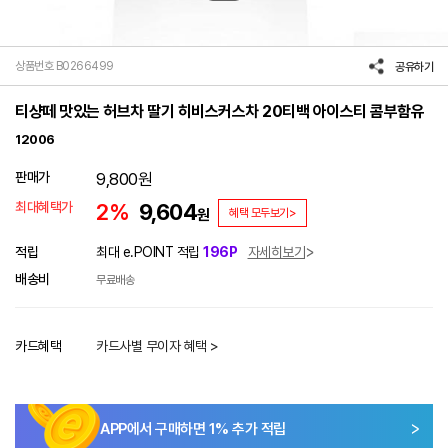
상품번호 B0266499
공유하기
티샹떼 맛있는 허브차 딸기 히비스커스차 20티백 아이스티 콤부함유
12006
판매가
9,800
원
최대혜택가
2%
9,604
원
혜택 모두보기>
적립
최대 e.POINT 적립
196P
자세히보기
배송비
무료배송
카드혜택
카드사별 무이자 혜택 >
APP에서 구매하면
1
% 추가 적립