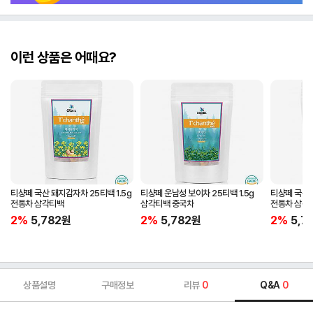
이런 상품은 어때요?
티샹떼 국산 돼지감자차 25티백 1.5g
티샹떼 운남성 보이차 25티백 1.5g
티샹떼 국산 
전통차 삼각티백
삼각티백 중국차
전통차 삼각
2%
5,782
원
2%
5,782
원
2%
5,7
상품설명
구매정보
리뷰
0
Q&A
0