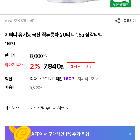
상품번호 B0266561
공유하기
에빠니 유기농 국산 작두콩차 20티백 1.5g 삼각티백
11671
판매가
8,000
원
최대혜택가
2%
7,840
원
혜택 모두보기>
적립
최대 e.POINT 적립
160P
자세히보기
배송비
3,000원
카드혜택
카드사별 무이자 혜택 >
APP에서 구매하면
1
% 추가 적립