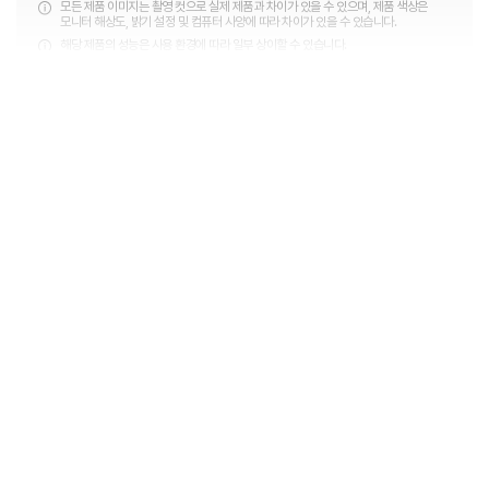
모든 제품 이미지는 촬영 컷으로 실제 제품과 차이가 있을 수 있으며, 제품 색상은
모니터 해상도, 밝기 설정 및 컴퓨터 사양에 따라 차이가 있을 수 있습니다.
해당 제품의 성능은 사용 환경에 따라 일부 상이할 수 있습니다.
상품정보제공고시
모델명
XTS0755
법에 의한 인증,허가 등
을 받았음을 확인할수
해당없음
있는 경우 그에 대한 사
항
제조국
중국
제조사
별도표기
A/S 책임자와 전화번
1566-6779
호