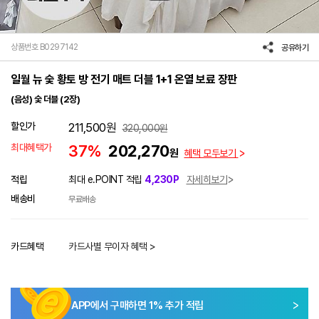
상품번호 B0297142
공유하기
일월 뉴 숯 황토 방 전기 매트 더블 1+1 온열 보료 장판
(음성) 숯 더블 (2장)
할인가
211,500
원
320,000
원
최대혜택가
37%
202,270
원
혜택 모두보기
적립
최대 e.POINT 적립
4,230P
자세히보기
배송비
무료배송
카드혜택
카드사별 무이자 혜택 >
APP에서 구매하면
1
% 추가 적립