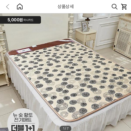
상품상세
5,000원
하나카드
1
/
7