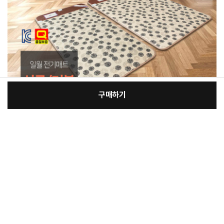
구매하기
[필수] 단품
장
총 상품 금액
211,500
원
바
바
구
로
니
구