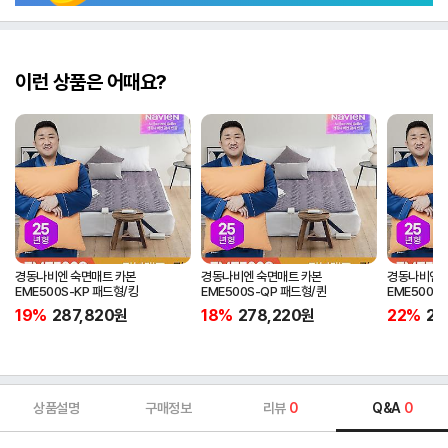
이런 상품은 어때요?
경동나비엔 숙면매트 카본
경동나비엔 숙면매트 카본
경동나비엔 
EME500S-KP 패드형/킹
EME500S-QP 패드형/퀸
EME500S
19%
287,820
원
18%
278,220
원
22%
25
상품설명
구매정보
리뷰
0
Q&A
0