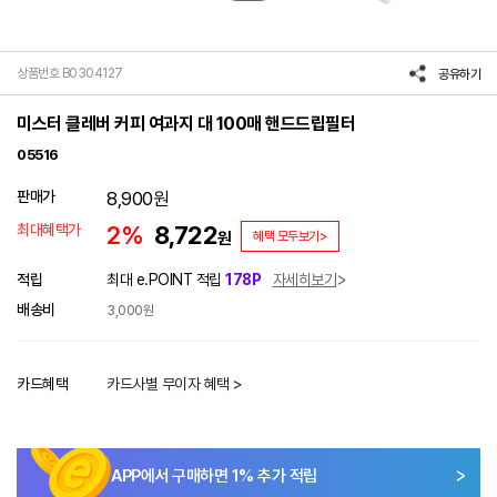
상품번호 B0304127
공유하기
미스터 클레버 커피 여과지 대 100매 핸드드립필터
05516
판매가
8,900
원
최대혜택가
2%
8,722
원
혜택 모두보기>
적립
최대 e.POINT 적립
178P
자세히보기
배송비
3,000원
카드혜택
카드사별 무이자 혜택 >
APP에서 구매하면
1
% 추가 적립