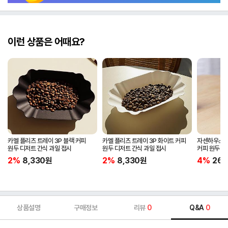
이런 상품은 어때요?
카멜 플리츠 트레이 3P 블랙 커피
카멜 플리츠 트레이 3P 화이트 커피
자센하우스 
원두 디저트 간식 과일 접시
원두 디저트 간식 과일 접시
커피 원두 
2%
8,330
원
2%
8,330
원
4%
269
상품설명
구매정보
리뷰
0
Q&A
0