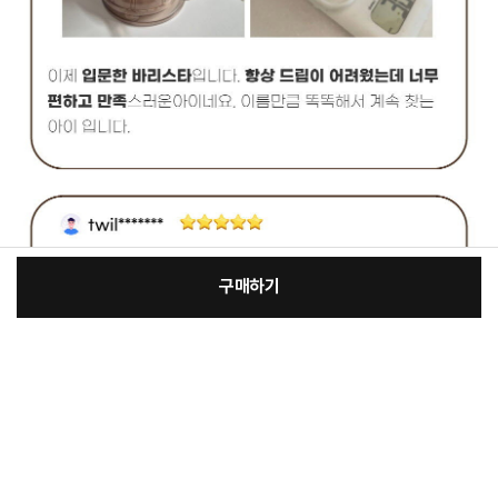
구매하기
[필수] 단품
장
총 상품 금액
8,900
원
바
바
구
로