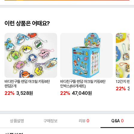
이런 상품은 어때요?
바다친구들 랜덤 아크릴 키링6탄
바다친구들 랜덤 아크릴 키링6탄
12간지 랜덤
랜덤2개
인박스(60개세트)
22%
3,
22%
3,528
원
22%
47,040
원
상품설명
구매정보
리뷰
0
Q&A
0