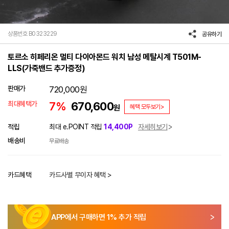
상품번호 B0323229
공유하기
토르소 히페리온 멀티 다이아몬드 워치 남성 메탈시계 T501M-
LLS(가죽밴드 추가증정)
판매가
720,000
원
최대혜택가
7%
670,600
원
혜택 모두보기>
적립
최대 e.POINT 적립
14,400P
자세히보기
배송비
무료배송
카드혜택
카드사별 무이자 혜택 >
APP에서 구매하면
1
% 추가 적립