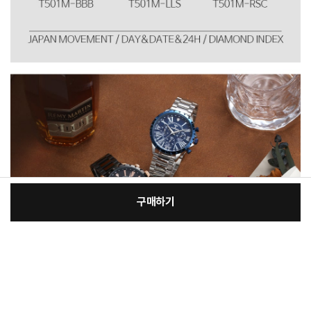
구매하기
[필수] 단품
장
총 상품 금액
720,000
원
바
바