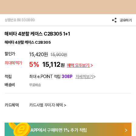
상품번호 B0330889
공유하기
해비타 4분할 케이스 C2B305 1+1
해비타 4분할 케이스 C2B305
할인가
15,420
원
15,900
원
최대혜택가
5%
15,112
원
혜택 모두보기
적립
최대 e.POINT 적립
308P
자세히보기
배송비
무료배송
카드혜택
카드사별 무이자 혜택 >
APP에서 구매하면
1
% 추가 적립