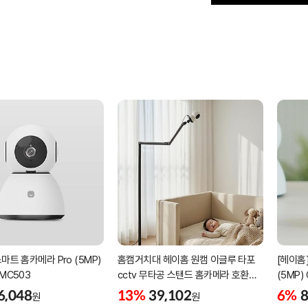
마트 홈카메라 Pro (5MP)
홈캠거치대 헤이홈 원캠 이글루 타포
[헤이홈
-MC503
cctv 무타공 스탠드 홈카메라 호환
(5MP)
침대 펫 부모님 가정용 거치대
6,048
13%
39,102
6%
8
원
원