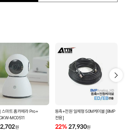
] 스마트 홈카메라 Pro+
동축+전원 일체형 50M케이블 [8MP
동축+
 GKW-MC0511
전용]
전용
2,702
22%
27,930
22
원
원