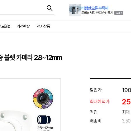
바람만으론 부족해
투비뉴 냉각 핸디 손선풍기
드Biz
가전렌탈
전시상품
줌 뷸렛 카메라 2.8~12mm
190
할인가
2
최대혜택가
적립
최대 
배송비
3,5