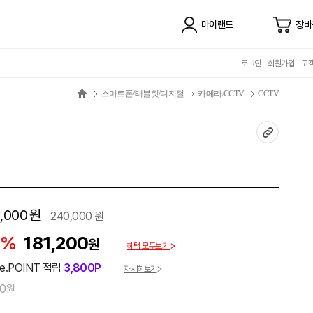
마이랜드
장바
로그인
회원가입
고
스마트폰/태블릿/디지털
카메라/CCTV
CCTV
,000
원
240,000
원
5%
181,200
원
혜택 모두보기
e.POINT 적립
3,800P
자세히보기
00원