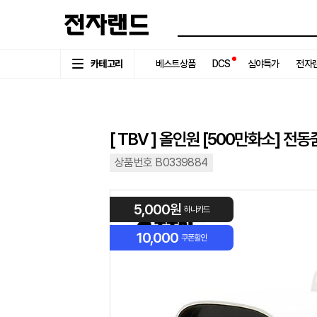
카테고리
베스트상품
DCS
심야특가
전자랜
[ TBV ] 올인원 [500만화소] 전동
상품번호 B0339884
5,000원
하나카드
10,000
쿠폰할인