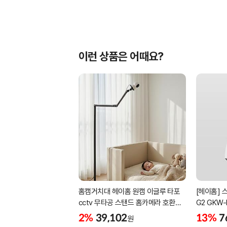
이런 상품은 어때요?
홈캠거치대 헤이홈 원캠 이글루 타포
[헤이홈] 스
cctv 무타공 스탠드 홈카메라 호환
G2 GKW
침대 펫 부모님 가정용 거치대
2%
39,102
13%
7
원