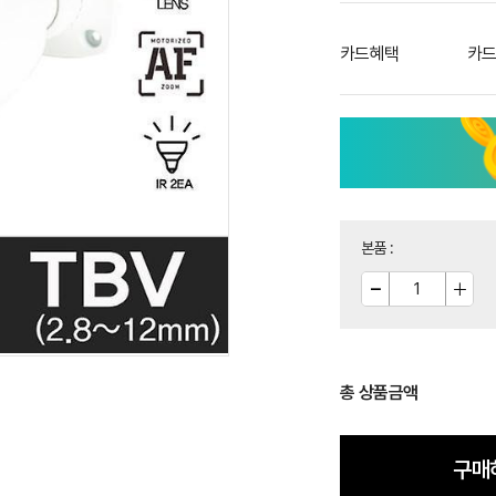
카드혜택
카드
본품
:
총 상품금액
구매