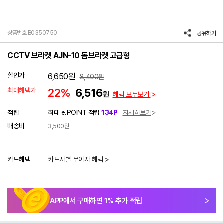
상품번호 B0350750
공유하기
CCTV 브라켓 AJN-10 돔브라켓 고급형
할인가
6,650
원
8,400
원
최대혜택가
22%
6,516
원
혜택 모두보기
적립
최대 e.POINT 적립
134P
자세히보기
배송비
3,500원
카드혜택
카드사별 무이자 혜택 >
APP에서 구매하면
1
% 추가 적립