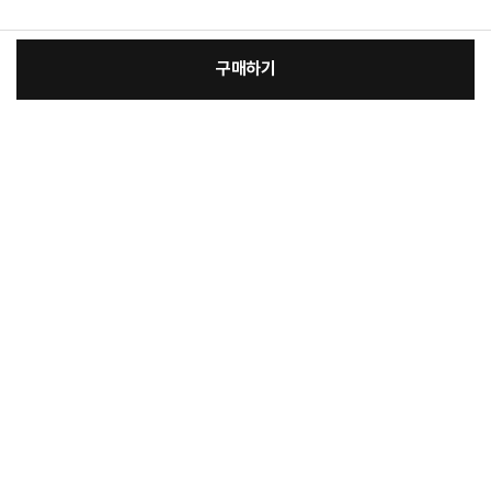
구매하기
:
본품
장
6,650원
총 상품 금액
6,650
원
바
바
구
로
니
구
매