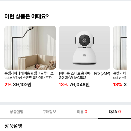
이런 상품은 어때요?
홈캠거치대 헤이홈 원캠 이글루 타포
[헤이홈] 스마트 홈카메라 Pro (5MP)
홈캠거치대 
cctv 무타공 스탠드 홈카메라 호환
G2 GKW-MC503
cctv 무타
침대 펫 부모님 가정용 거치대
침대 펫 부모
2%
39,102
원
13%
76,048
원
13%
39,
상품설명
구매정보
리뷰
0
Q&A
0
상품설명