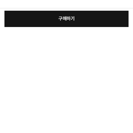
구매하기
:
본품
장
360,050원
총 상품 금액
360,050
원
바
바
구
로
니
구
매