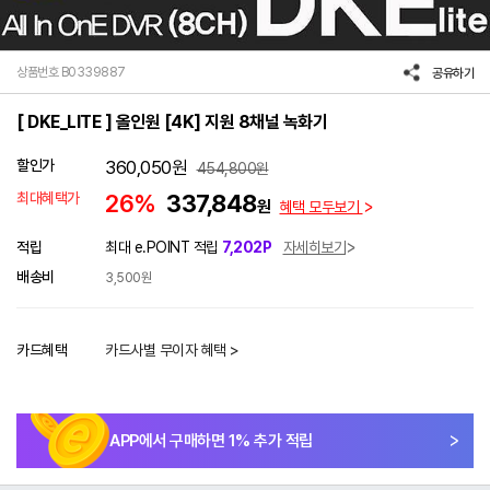
상품번호 B0339887
공유하기
[ DKE_LITE ] 올인원 [4K] 지원 8채널 녹화기
할인가
360,050
원
454,800
원
최대혜택가
26%
337,848
원
혜택 모두보기
적립
최대 e.POINT 적립
7,202P
자세히보기
배송비
3,500원
카드혜택
카드사별 무이자 혜택 >
APP에서 구매하면
1
% 추가 적립