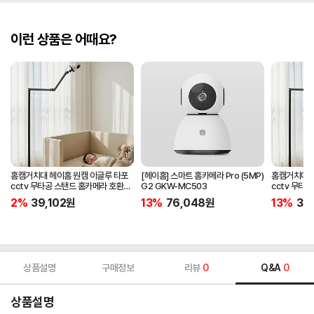
이런 상품은 어때요?
홈캠거치대 헤이홈 원캠 이글루 타포
[헤이홈] 스마트 홈카메라 Pro (5MP)
홈캠거치대 
cctv 무타공 스탠드 홈카메라 호환
G2 GKW-MC503
cctv 무타
침대 펫 부모님 가정용 거치대
침대 펫 부모
2%
39,102
원
13%
76,048
원
13%
39,
상품설명
구매정보
리뷰
0
Q&A
0
상품설명