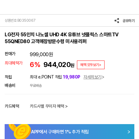
상품번호 B0350067
공유하기
LG전자 55인치 나노셀 UHD 4K 유튜브 넷플릭스 스마트TV
55QNED80 고객매장방문수령 미사용리퍼
판매가
999,000
원
최대혜택가
6%
944,020
원
혜택 모두보기>
적립
최대 e.POINT 적립
19,980P
자세히보기
배송비
무료배송
카드혜택
카드사별 무이자 혜택 >
APP에서 구매하면
1
% 추가 적립