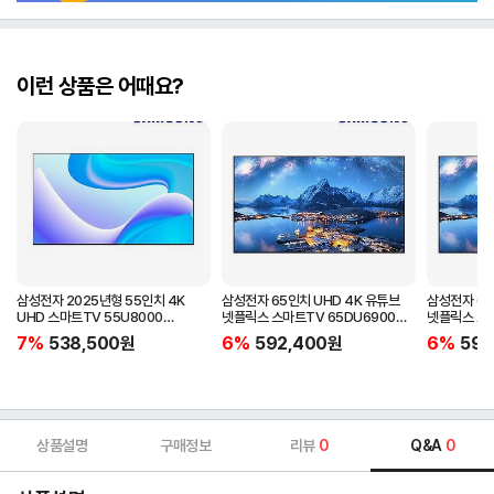
이런 상품은 어때요?
삼성전자 2025년형 55인치 4K
삼성전자 65인치 UHD 4K 유튜브
삼성전자 65
UHD 스마트TV 55U8000
넷플릭스 스마트TV 65DU6900
넷플릭스 스마
미사용리퍼
미사용리퍼
미사용리퍼
7%
538,500
원
6%
592,400
원
6%
592
상품설명
구매정보
리뷰
0
Q&A
0