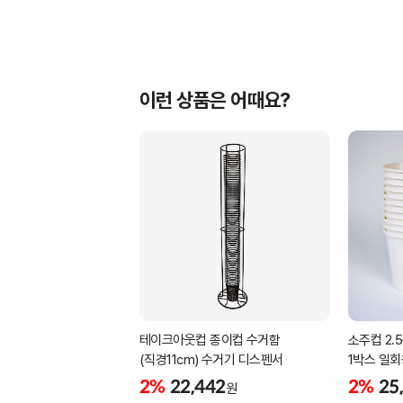
이런 상품은 어때요?
테이크아웃컵 종이컵 수거함
소주컵 2.
(직경11cm) 수거기 디스펜서
1박스 일
2%
22,442
2%
25
원