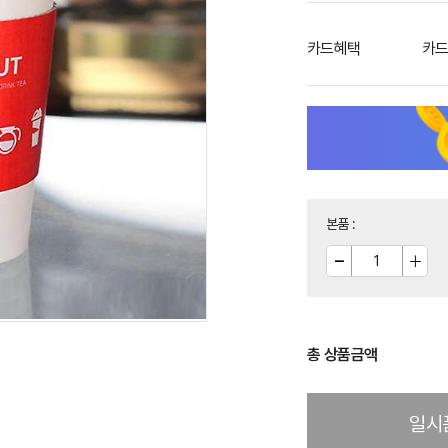
카드혜택
카드
본품
:
총 상품금액
일시