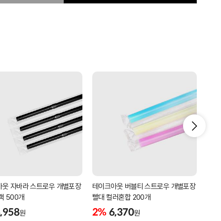
웃 자바라 스트로우 개별포장
테이크아웃 버블티 스트로우 개별포장
테이
랙 500개
빨대 컬러혼합 200개
빨대 
,958
2%
6,370
2%
원
원