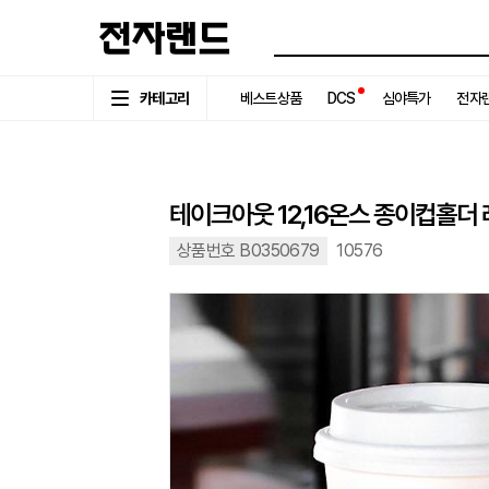
카테고리
베스트상품
DCS
심야특가
전자랜
테이크아웃 12,16온스 종이컵홀더 
상품번호 B0350679
10576