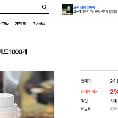
보관 캠핑 끝판왕
코슬리 15인치 무선 폴딩 선풍기
드Biz
가전렌탈
전시상품
레드 1000개
24,
판매가
2
최대혜택가
적립
최대 
배송비
4,5