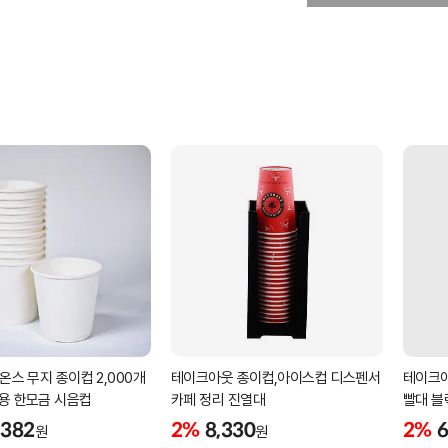
5온스 무지 종이컵 2,000개
테이크아웃 종이컵,아이스컵 디스펜서
테이크아
회용 한모금 시음컵
카페 정리 진열대
빨대 블
,382
2%
8,330
2%
6
원
원