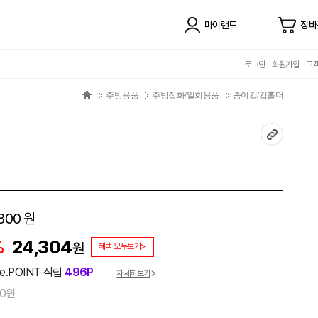
마이랜드
장바
로그인
회원가입
고
주방용품
주방잡화/일회용품
종이컵/컵홀더
800
원
%
24,304
원
혜택 모두보기>
e.POINT 적립
496P
자세히보기
00원