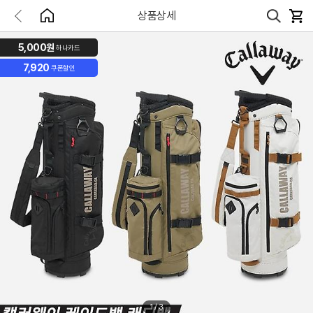
상품상세
5,000원
하나카드
7,920
쿠폰할인
1
/
3