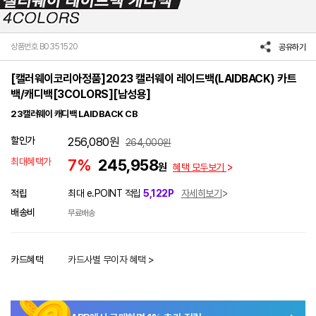
상품번호 B0351520
공유하기
[캘러웨이코리아정품]2023 캘러웨이 레이드백(LAIDBACK) 카트
백/캐디백[3COLORS][남성용]
23캘러웨이 캐디백 LAIDBACK CB
할인가
256,080
원
264,000
원
최대혜택가
7%
245,958
원
혜택 모두보기
적립
최대 e.POINT 적립
5,122P
자세히보기
배송비
무료배송
카드혜택
카드사별 무이자 혜택 >