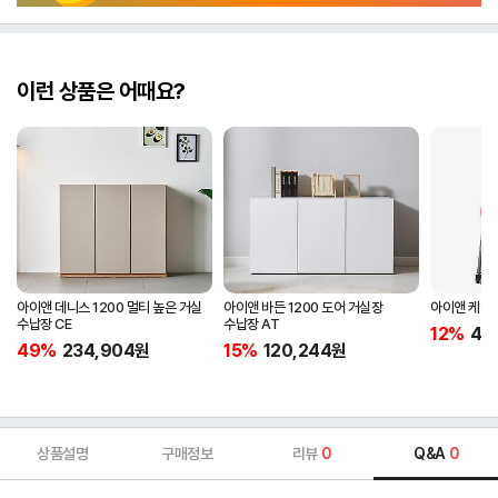
이런 상품은 어때요?
아이앤 데니스 1200 멀티 높은 거실
아이앤 바든 1200 도어 거실장
아이앤 케인 
수납장 CE
수납장 AT
12%
45
49%
234,904
원
15%
120,244
원
상품설명
구매정보
리뷰
0
Q&A
0