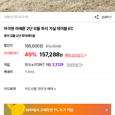
상품번호 B0361248
공유하기
아이앤 라베른 2단 모듈 좌식 거실 테이블 EC
퓨어 모듈 2단 좌식테이블
할인가
165,600
원
310,000
원
최대혜택가
49%
157,288
원
혜택 모두보기
적립
최대 e.POINT 적립
3,312P
자세히보기
배송비
무료배송
카드혜택
카드사별 무이자 혜택 >
APP에서 구매하면
1
% 추가 적립