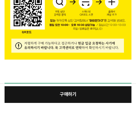
구매하기
[필수] 색상
장
총 상품 금액
165,600
원
바
바