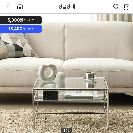
상품상세
5,000원
하나카드
18,400
쿠폰할인
1
/
2