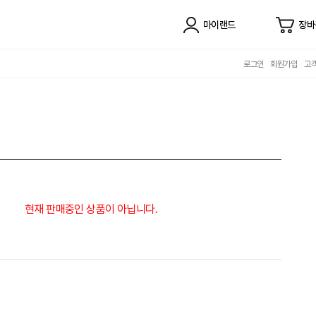
마이랜드
장바
로그인
회원가입
고
현재 판매중인 상품이 아닙니다.