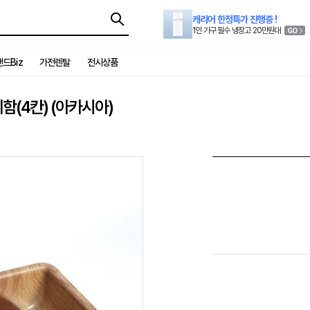
캐리어 한정특가 진행중 !
1인 가구 필수 냉장고 20만원대
드Biz
가전렌탈
전시상품
함(4칸) (아카시아)