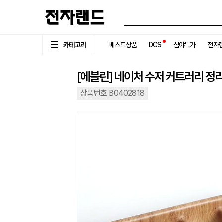
카테고리
베스트상품
DCS
심야특가
전자랜
[에블린] 네이처 수저 커트러리 정리
상품번호 B0402818