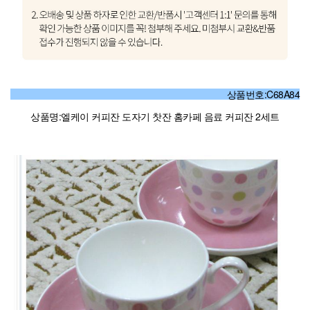
상품번호:C68A84
상품명:엘케이 커피잔 도자기 찻잔 홈카페 음료 커피잔 2세트