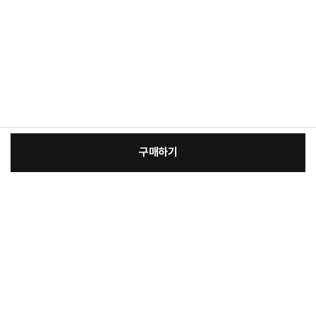
구매하기
:
본품
장
37,900원
총 상품 금액
37,900
원
바
바
구
로
니
구