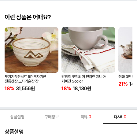
이런 상품은 어때요?
도자기찻잔세트 5P 도자기잔
받침이 포함되어 편리한 제니아
침화 3인 다기
전통찻잔 도자기술잔 잔
커피잔 5color
21%
14
18%
31,556
원
18%
18,130
원
상품설명
구매정보
리뷰
0
Q&A
0
상품설명