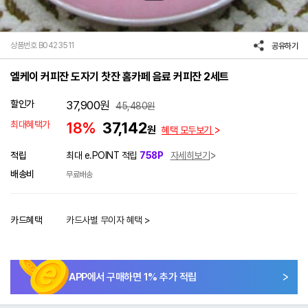
상품번호 B0423511
공유하기
엘케이 커피잔 도자기 찻잔 홈카페 음료 커피잔 2세트
할인가
37,900
원
45,480
원
최대혜택가
18%
37,142
원
혜택 모두보기
적립
최대 e.POINT 적립
758P
자세히보기
배송비
무료배송
카드혜택
카드사별 무이자 혜택 >
APP에서 구매하면
1
% 추가 적립