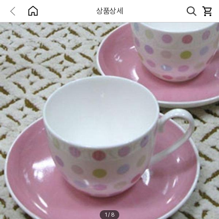
상품상세
1
/
8