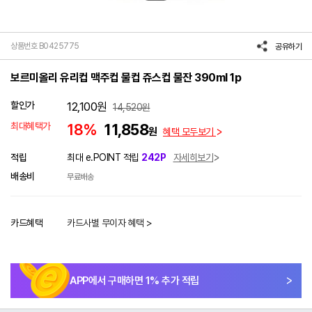
상품번호 B0425775
공유하기
보르미올리 유리컵 맥주컵 물컵 쥬스컵 물잔 390ml 1p
할인가
12,100
원
14,520
원
최대혜택가
18%
11,858
원
혜택 모두보기
적립
최대 e.POINT 적립
242P
자세히보기
배송비
무료배송
카드혜택
카드사별 무이자 혜택 >
APP에서 구매하면
1
% 추가 적립