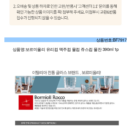
상품번호:BF7917
상품명:보르미올리 유리컵 맥주컵 물컵 쥬스컵 물잔 390ml 1p