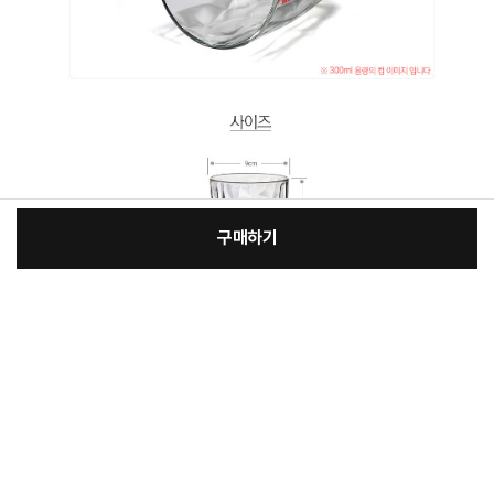
구매하기
[필수] 옵션
장
총 상품 금액
12,100
원
바
바
구
로
니
구