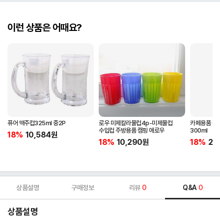
이런 상품은 어때요?
퓨어 맥주컵325ml 중2P
로우 미제칼라물컵4p-미제물컵
카페용품 퀸
수입컵 주방용품 캠핑 애로우
300ml
18%
10,584
원
18%
10,290
원
18%
20
상품설명
구매정보
리뷰
0
Q&A
0
상품설명