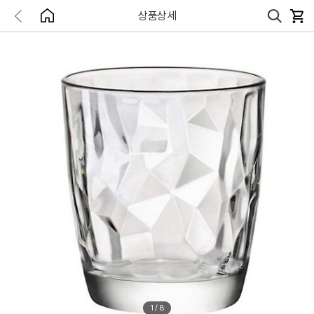
상품상세
1
/
8