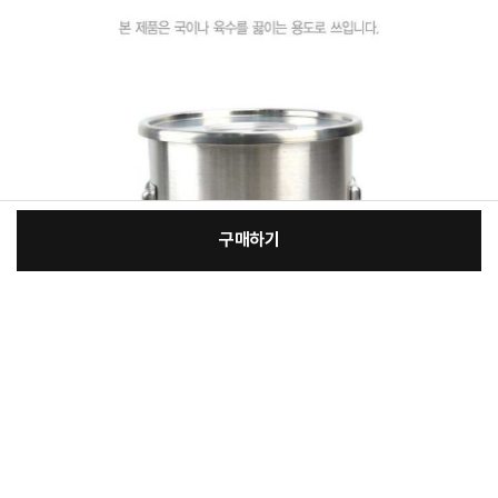
구매하기
:
본품
장
70,800원
총 상품 금액
70,800
원
바
바
구
로
니
구