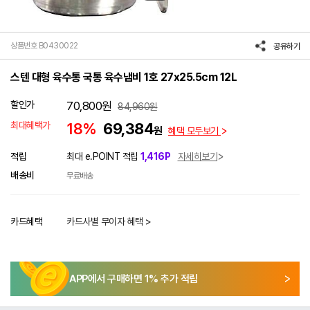
상품번호 B0430022
공유하기
스텐 대형 육수통 국통 육수냄비 1호 27x25.5cm 12L
할인가
70,800
원
84,960
원
최대혜택가
18%
69,384
원
혜택 모두보기
적립
최대 e.POINT 적립
1,416P
자세히보기
배송비
무료배송
카드혜택
카드사별 무이자 혜택 >
APP에서 구매하면
1
% 추가 적립