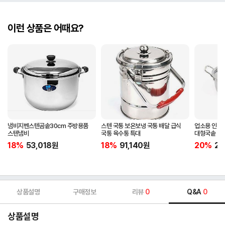
이런 상품은 어때요?
냄비지벤스텐곰솥30cm 주방용품
스텐 국통 보온보냉 국통 배달 급식
업소용 인덕
스텐냄비
국통 육수통 특대
대형국솥 45c
18%
53,018
원
18%
91,140
원
20%
27
상품설명
구매정보
리뷰
0
Q&A
0
상품설명