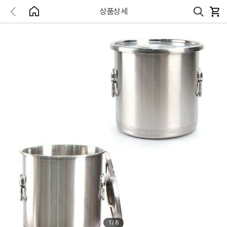
상품상세
1
/
8