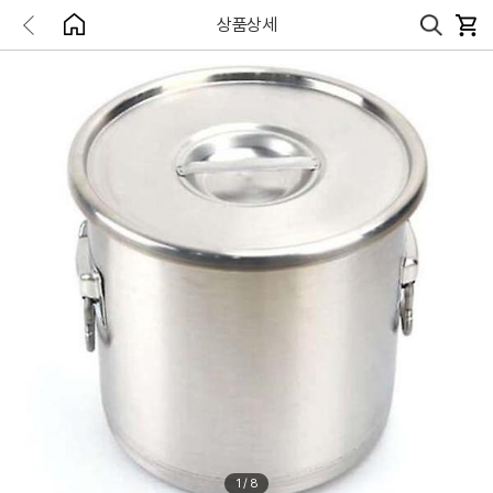
상품상세
1
/
8