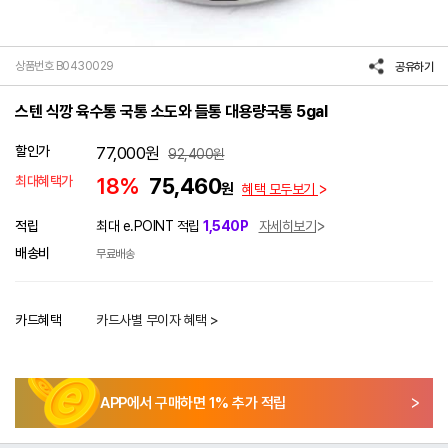
상품번호 B0430029
공유하기
스텐 식깡 육수통 국통 소도와 들통 대용량국통 5gal
할인가
77,000
원
92,400
원
최대혜택가
18%
75,460
원
혜택 모두보기
적립
최대 e.POINT 적립
1,540P
자세히보기
배송비
무료배송
카드혜택
카드사별 무이자 혜택 >
APP에서 구매하면
1
% 추가 적립