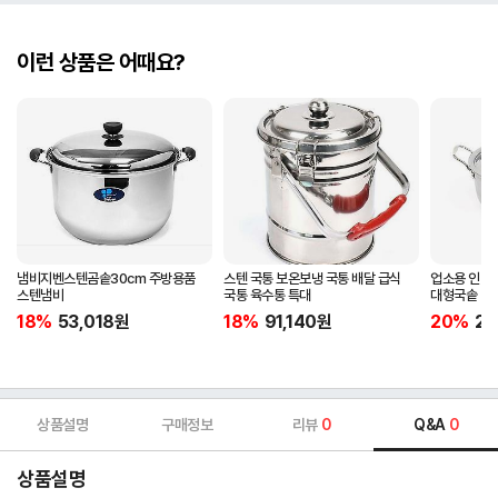
이런 상품은 어때요?
냄비지벤스텐곰솥30cm 주방용품
스텐 국통 보온보냉 국통 배달 급식
업소용 인덕
스텐냄비
국통 육수통 특대
대형국솥 45c
18%
53,018
원
18%
91,140
원
20%
27
상품설명
구매정보
리뷰
0
Q&A
0
상품설명