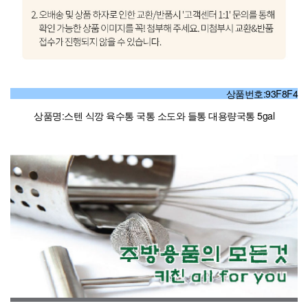
상품번호:93F8F4
상품명:스텐 식깡 육수통 국통 소도와 들통 대용량국통 5gal