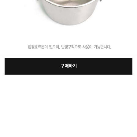
구매하기
[필수] 옵션
장
총 상품 금액
77,000
원
바
바
구
로
니
구