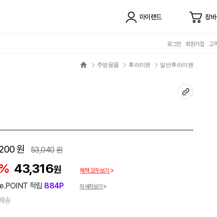
마이랜드
장바
로그인
회원가입
고
주방용품
후라이팬
일반후라이팬
200
원
53,040
원
8%
43,316
원
혜택 모두보기
e.POINT 적립
884P
자세히보기
배송