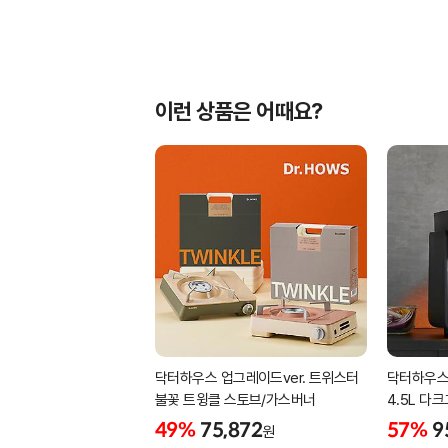
이런 상품은 어때요?
닥터하우스 업그레이드ver. 트위스터
닥터하우스
불꽃 트윙클 스토브/가스버너
4.5L 다
49%
75,872
57%
9
원