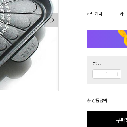
카드혜택
카드
본품
:
총 상품금액
구매