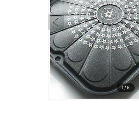
1
/
8