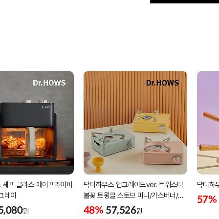
 셰프 글라스 에어프라이어
닥터하우스 업그레이드ver. 트위스터
닥터하우
크그레이
불꽃 트윙클 스토브 미니/가스버너/
57%
캠핑버너
5,080
48%
57,526
원
원