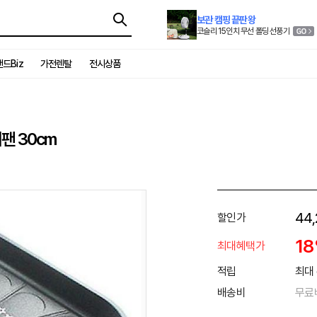
보관 캠핑 끝판왕
코슬리 15인치 무선 폴딩 선풍기
드Biz
가전렌탈
전시상품
팬 30cm
44,
할인가
1
최대혜택가
적립
최대 
배송비
무료