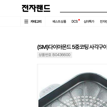
카테고리
베스트상품
DCS
심야특가
전자랜
(SM)다이아몬드 5중코팅 사각구이
상품번호 B0436600