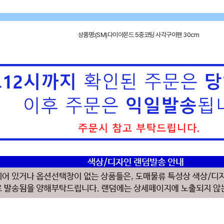
상품명:(SM)다이아몬드 5중코팅 사각구이팬 30cm