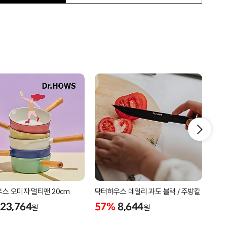
스 오미자 멀티팬 20cm
닥터하우스 데일리 과도 블랙 / 주방칼
닥터
휴대
23,764
57%
8,644
원
원
57