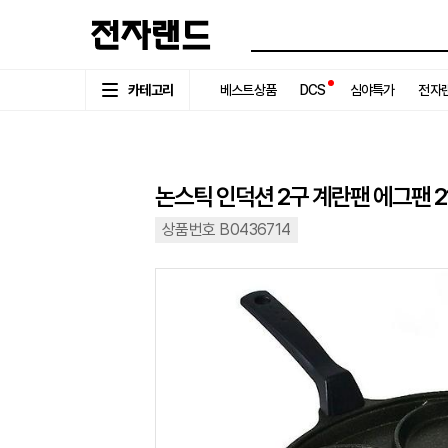
카테고리
베스트상품
DCS
심야특가
전자랜
논스틱 인덕션 2구 계란팬 에그팬 21.
상품번호 B0436714