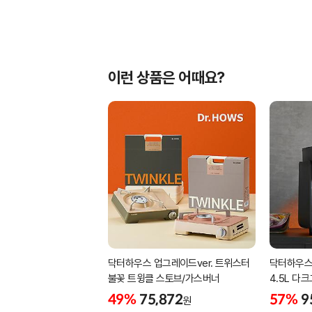
이런 상품은 어때요?
닥터하우스 업그레이드ver. 트위스터
닥터하우스
불꽃 트윙클 스토브/가스버너
4.5L 다
49%
75,872
57%
9
원