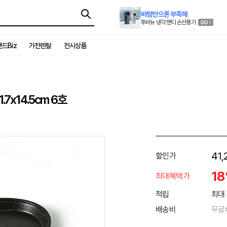
바람만으론 부족해
투비뉴 냉각 핸디 손선풍기
드Biz
가전렌탈
전시상품
7x14.5cm 6호
41,
할인가
1
최대혜택가
적립
최대 
배송비
무료