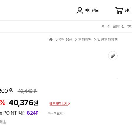
마이랜드
장바
로그인
회원가입
고
주방용품
후라이팬
일반후라이팬
200
원
49,440
원
8%
40,376
원
혜택 모두보기
e.POINT 적립
824P
자세히보기
배송