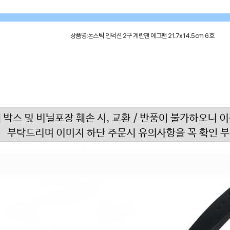
상품명:논스틱 인덕션 2구 계란팬 에그팬 21.7x14.5cm 6호