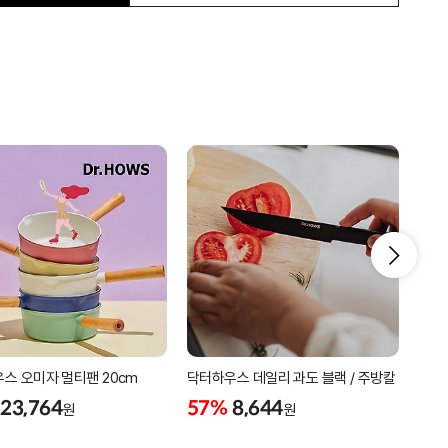
스 오미자 멀티팬 20cm
닥터하우스 데일리 과도 블랙 / 주방칼
닥터
휴대
23,764
57%
8,644
원
원
57