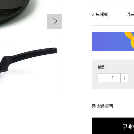
카드혜택
카드
본품
:
총 상품금액
구매