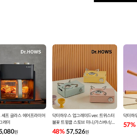
 셰프 글라스 에어프라이어
닥터하우스 업그레이드ver. 트위스터
닥터하우
크그레이
불꽃 트윙클 스토브 미니/가스버너/
57%
캠핑버너
5,080
48%
57,526
원
원