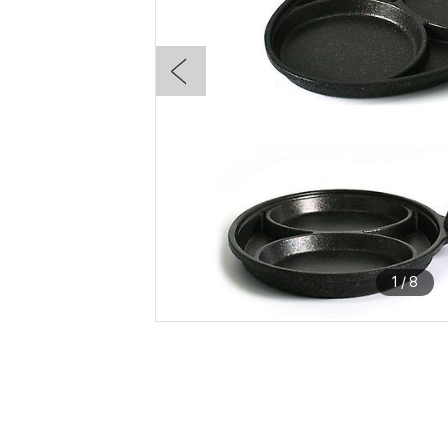
1
/
8