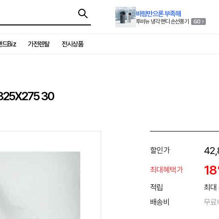
바람만으론 부족해
투비뉴 냉각 핸디 손선풍기
드Biz
가전렌탈
전시상품
5X275 30
42,
할인가
1
최대혜택가
적립
최대 
배송비
무료