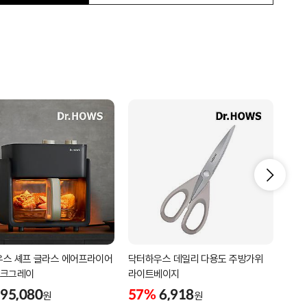
스 셰프 글라스 에어프라이어
닥터하우스 데일리 다용도 주방가위
닥터
 다크그레이
라이트베이지
57
95,080
57%
6,918
원
원