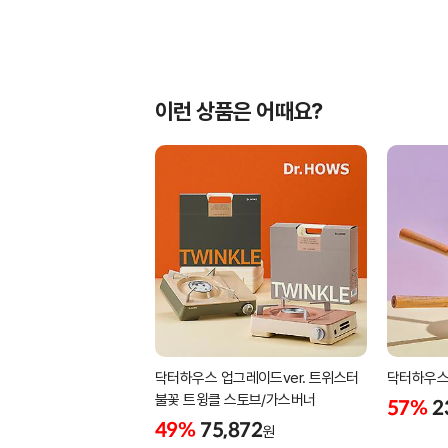
이런 상품은 어때요?
닥터하우스 업그레이드ver. 트위스터
닥터하우스 
불꽃 트윙클 스토브/가스버너
57%
2
49%
75,872
원