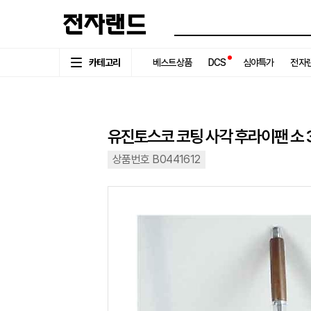
카테고리
베스트상품
DCS
심야특가
전자랜
유진토스코 코팅 사각 후라이팬 소 32
상품번호 B0441612