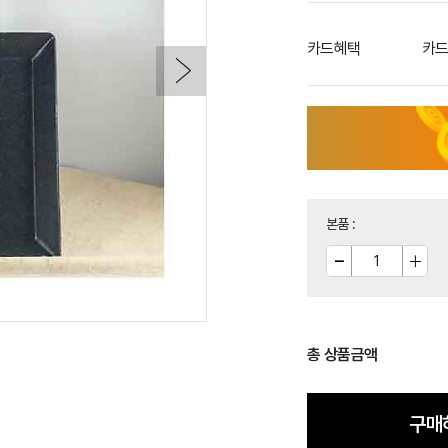
카드혜택
카드
본품
:
총 상품금액
구매