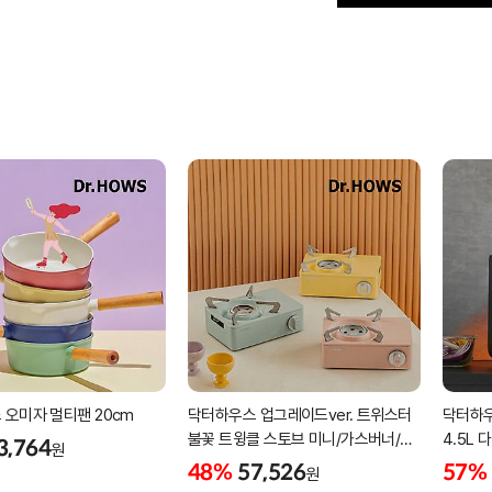
오미자 멀티팬 20cm
닥터하우스 업그레이드ver. 트위스터
닥터하우
불꽃 트윙클 스토브 미니/가스버너/
4.5L
3,764
원
캠핑버너
48%
57,526
57%
원