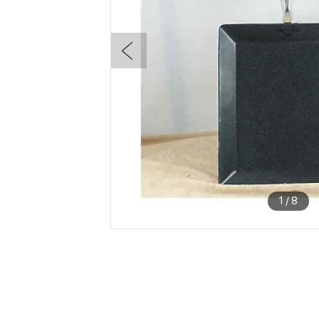
1
/
8