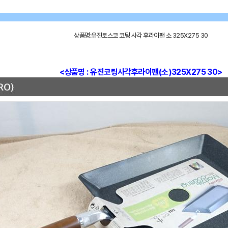
상품명:유진토스코 코팅 사각 후라이팬 소 325X275 30
<상품명 : 유진코팅사각후라이팬(소)325X275 30>