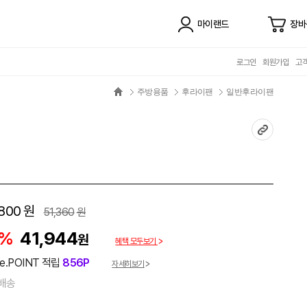
마이랜드
장바
로그인
회원가입
고
주방용품
후라이팬
일반후라이팬
800
원
51,360
원
8%
41,944
원
혜택 모두보기
e.POINT 적립
856P
자세히보기
배송