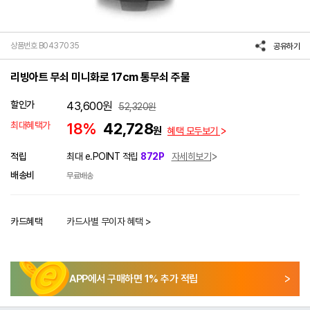
상품번호 B0437035
공유하기
리빙아트 무쇠 미니화로 17cm 통무쇠 주물
할인가
43,600
원
52,320
원
최대혜택가
18%
42,728
원
혜택 모두보기
적립
최대 e.POINT 적립
872P
자세히보기
배송비
무료배송
카드혜택
카드사별 무이자 혜택 >
APP에서 구매하면
1
% 추가 적립