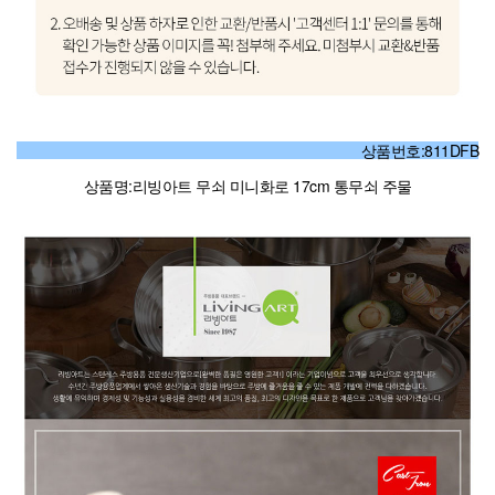
상품번호:811DFB
상품명:리빙아트 무쇠 미니화로 17cm 통무쇠 주물