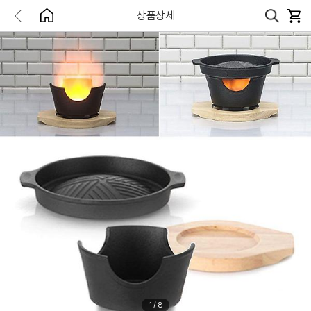
상품상세
1
/
8