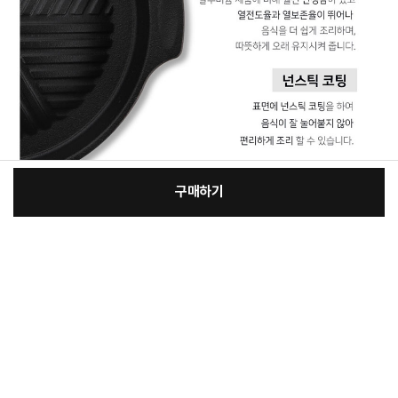
구매하기
:
본품
장
43,600원
총 상품 금액
43,600
원
바
바
구
로
니
구