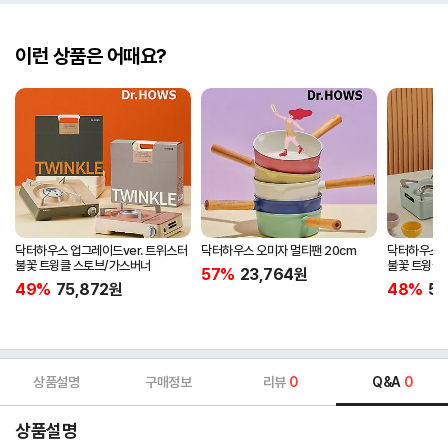
이런 상품은 어때요?
닥터하우스 업그레이드ver. 트위스터
닥터하우스 오미자 멀티팬 20cm
닥터하우스 업
불꽃 트윙클 스토브/가스버너
불꽃 트윙클 
57%
23,764
원
캠핑버너
49%
75,872
원
48%
57
상품설명
구매정보
리뷰
0
Q&A
0
상품설명