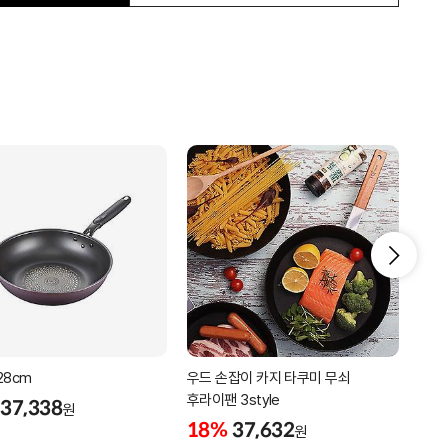
28cm
우드 손잡이 카지 타쿠미 무쇠
중식
후라이팬 3style
튀김
37,338
원
18%
37,632
18
원