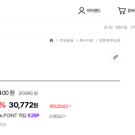
마이랜드
장바
로그인
회원가입
고
주방용품
후라이팬
궁중팬/튀김팬
400
원
37,680
원
8%
30,772
원
혜택 모두보기
e.POINT 적립
628P
자세히보기
배송