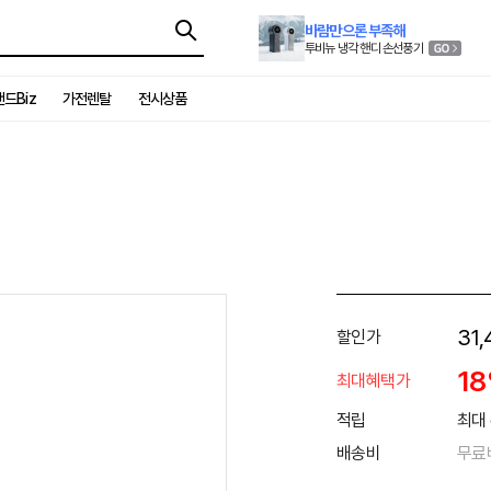
바람만으론 부족해
투비뉴 냉각 핸디 손선풍기
드Biz
가전렌탈
전시상품
31,
할인가
1
최대혜택가
적립
최대 
배송비
무료