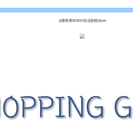
상품명:롯데이라이프궁중팬26cm