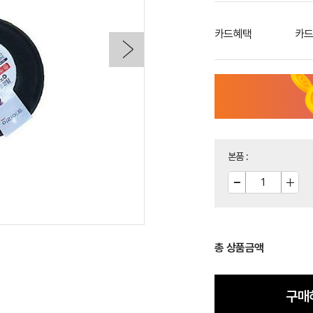
카드혜택
카드
본품
:
총 상품금액
구매