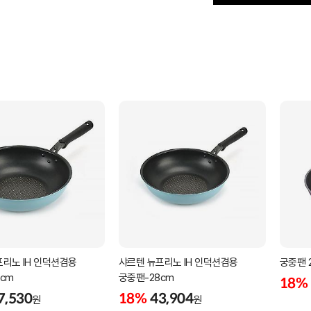
리노 IH 인덕션겸용
샤르텐 뉴프리노 IH 인덕션겸용
궁중팬 
cm
궁중팬-28cm
18%
7,530
18%
43,904
원
원