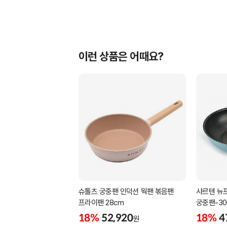
이런 상품은 어때요?
슈톨츠 궁중팬 인덕션 웍팬 볶음팬
샤르텐 뉴프
프라이팬 28cm
궁중팬-30
18%
52,920
18%
4
원