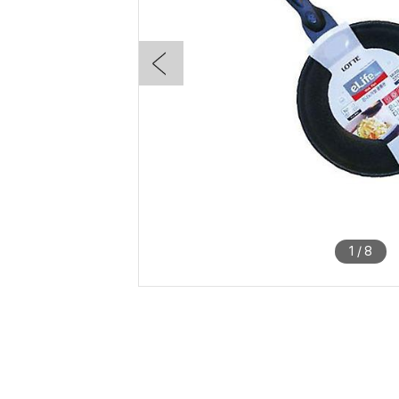
1
/
8