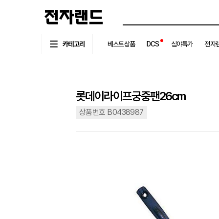
카테고리
베스트상품
DCS
심야특가
전자랜
롯데이라이프궁중팬26cm
상품번호 B0438987