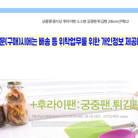
상품명:중식당 후라이팬 소스팬 궁중팬 튀김팬 28cm선택02