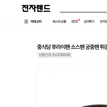
카테고리
베스트상품
DCS
심야특가
전자랜
중식당 후라이팬 소스팬 궁중팬 튀김
상품번호 B0438998