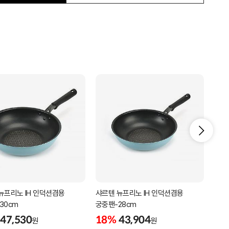
뉴프리노 IH 인덕션겸용
샤르텐 뉴프리노 IH 인덕션겸용
우드
30cm
궁중팬-28cm
후라이
47,530
18%
43,904
18
원
원