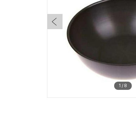
1
/
8