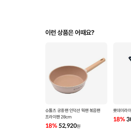
이런 상품은 어때요?
슈톨츠 궁중팬 인덕션 웍팬 볶음팬
롯데이라이
프라이팬 28cm
18%
3
18%
52,920
원