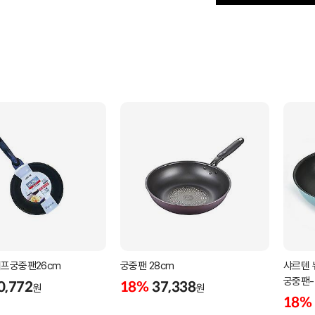
프궁중팬26cm
궁중팬 28cm
샤르텐 
궁중팬-
0,772
18%
37,338
원
원
18%