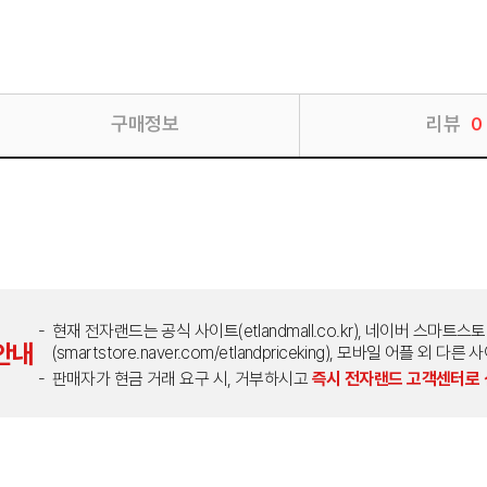
구매정보
리뷰
0
현재 전자랜드는 공식 사이트(etlandmall.co.kr), 네이버 스마트스
안내
(smartstore.naver.com/etlandpriceking), 모바일 어플 
판매자가 현금 거래 요구 시, 거부하시고
즉시 전자랜드 고객센터로