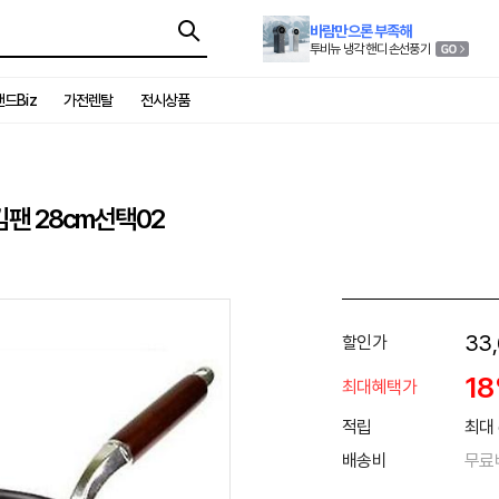
바람만으론 부족해
투비뉴 냉각 핸디 손선풍기
드Biz
가전렌탈
전시상품
팬 28cm선택02
33
할인가
1
최대혜택가
적립
최대 
배송비
무료