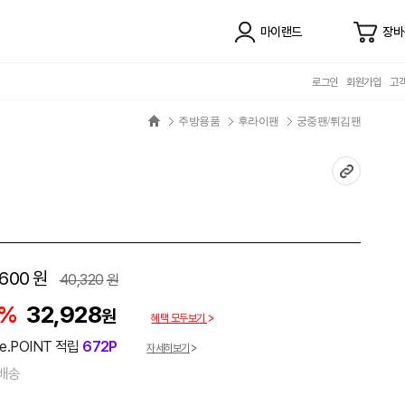
마이랜드
장바
로그인
회원가입
고
주방용품
후라이팬
궁중팬/튀김팬
,600
원
40,320
원
8%
32,928
원
혜택 모두보기
e.POINT 적립
672P
자세히보기
배송