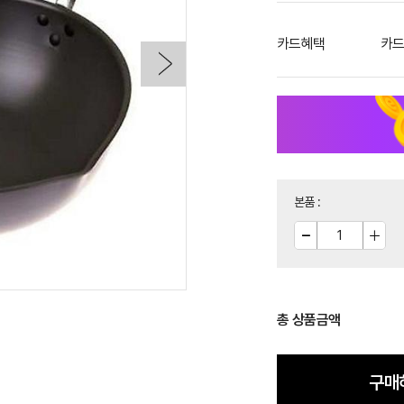
카드혜택
카드
본품
:
총 상품금액
구매