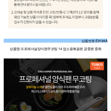
상품번호:E9184A
상품명:프로페셔널양식팬무코팅 14 업소용볶음팬 궁중팬 중화