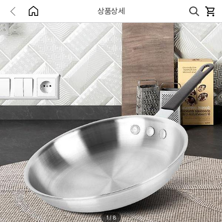
상품상세
1
/
8