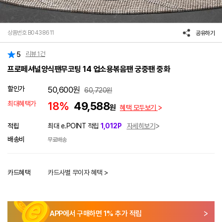
상품번호 B0438611
공유하기
리뷰
1
건
5
프로페셔널양식팬무코팅 14 업소용볶음팬 궁중팬 중화
할인가
50,600
원
60,720
원
최대혜택가
18%
49,588
원
혜택 모두보기
적립
최대 e.POINT 적립
1,012P
자세히보기
배송비
무료배송
카드혜택
카드사별 무이자 혜택 >
APP에서 구매하면
1
% 추가 적립