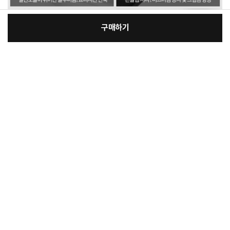
구매하기
:
본품
장
50,600원
총 상품 금액
50,600
원
바
바
구
로
니
구
매