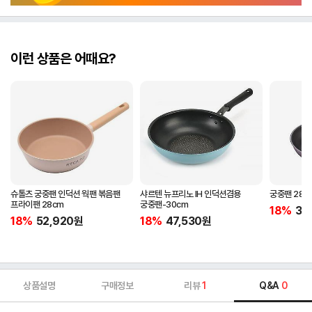
이런 상품은 어때요?
슈톨츠 궁중팬 인덕션 웍팬 볶음팬
샤르텐 뉴프리노 IH 인덕션겸용
궁중팬 28c
프라이팬 28cm
궁중팬-30cm
18%
37
18%
52,920
원
18%
47,530
원
상품설명
구매정보
리뷰
1
Q&A
0