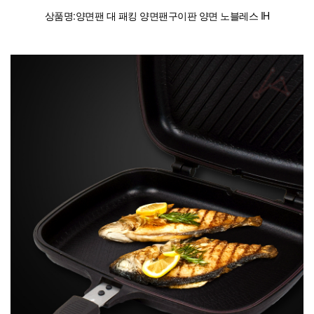
상품명:양면팬 대 패킹 양면팬구이판 양면 노블레스 IH