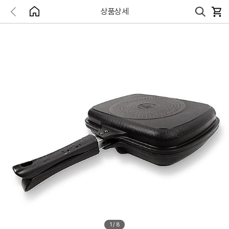
상품상세
1
/
8