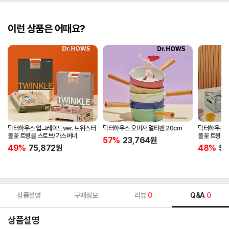
이런 상품은 어때요?
닥터하우스 업그레이드ver. 트위스터
닥터하우스 오미자 멀티팬 20cm
닥터하우스 업
불꽃 트윙클 스토브/가스버너
불꽃 트윙클 
57%
23,764
원
캠핑버너
49%
75,872
원
48%
57
상품설명
구매정보
리뷰
0
Q&A
0
상품설명