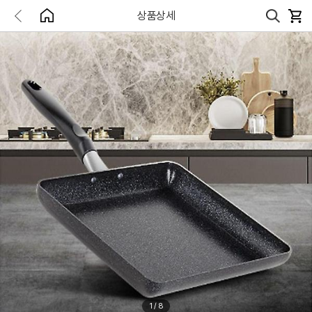
상품상세
1
/
8