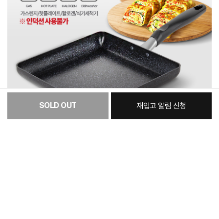
SOLD OUT
재입고 알림 신청
:
본품
48,500원
총 상품 금액
48,500
원