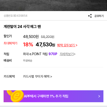
상품번호 B0439854
공유하기
계란말이 24 사각 에그 팬
할인가
48,500
원
58,200
원
최대혜택가
18%
47,530
원
혜택 모두보기
적립
최대 e.POINT 적립
970P
자세히보기
배송비
무료배송
카드혜택
카드사별 무이자 혜택 >
APP에서 구매하면
1
% 추가 적립