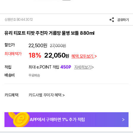
상품번호 B0443012
공유하기
유리 티포트 티팟 주전자 거름망 물병 보틀 880ml
할인가
22,500
원
27,000
원
최대혜택가
18%
22,050
원
혜택 모두보기
적립
최대 e.POINT 적립
450P
자세히보기
배송비
무료배송
카드혜택
카드사별 무이자 혜택 >
APP에서 구매하면
1
% 추가 적립