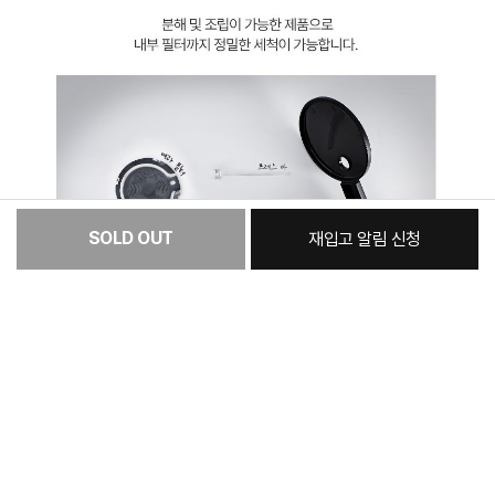
SOLD OUT
재입고 알림 신청
:
본품
22,500원
총 상품 금액
22,500
원