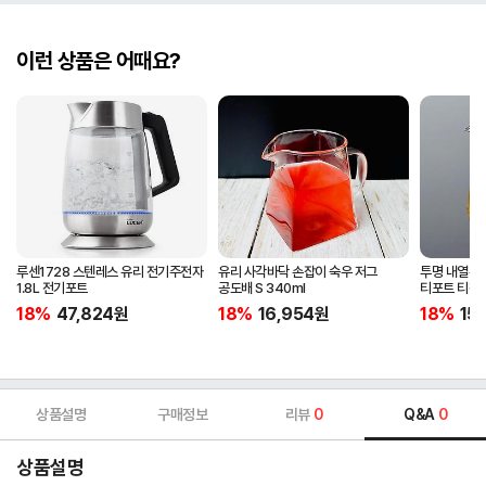
이런 상품은 어때요?
루센1728 스텐레스 유리 전기주전자
유리 사각바닥 손잡이 숙우 저그
투명 내열유리
1.8L 전기포트
공도배 S 340ml
티포트 티팟
18%
47,824
원
18%
16,954
원
18%
15
상품설명
구매정보
리뷰
0
Q&A
0
상품설명