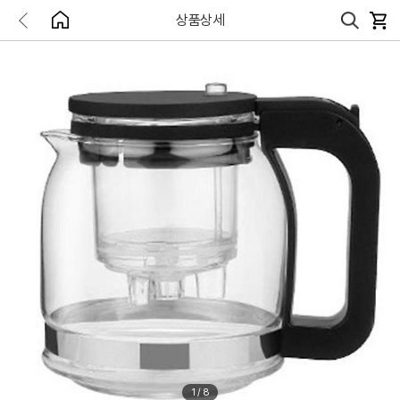
상품상세
1
/
8