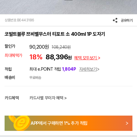
상품번호 B0443186
공유하기
코발트블루 쯔비벨무스터 티포트 소 400ml 1P 도자기
할인가
90,200
원
108,240
원
최대혜택가
18%
88,396
원
혜택 모두보기
적립
최대 e.POINT 적립
1,804P
자세히보기
배송비
무료배송
카드혜택
카드사별 무이자 혜택 >
APP에서 구매하면
1
% 추가 적립