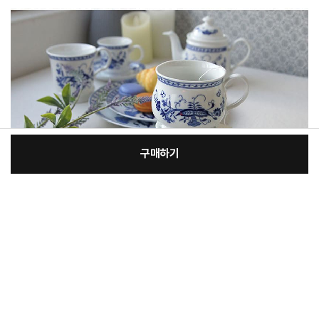
구매하기
[필수] 옵션
장
총 상품 금액
90,200
원
바
바
구
로
니
구