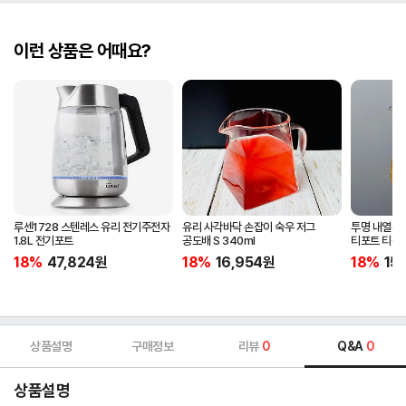
이런 상품은 어때요?
루센1728 스텐레스 유리 전기주전자
유리 사각바닥 손잡이 숙우 저그
투명 내열유리
1.8L 전기포트
공도배 S 340ml
티포트 티팟
18%
47,824
원
18%
16,954
원
18%
15
상품설명
구매정보
리뷰
0
Q&A
0
상품설명