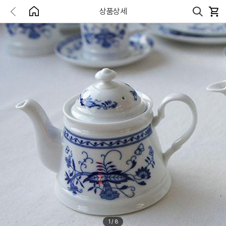
상품상세
1
/
8