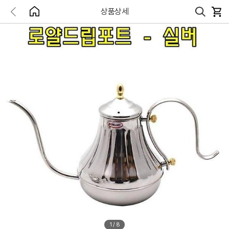
상품상세
1
/
8