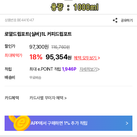
상품번호 B0441047
공유하기
로얄드립포트(실버)1L 커피드립포트
할인가
97,300
원
116,760
원
최대혜택가
18%
95,354
원
혜택 모두보기
적립
최대 e.POINT 적립
1,946P
자세히보기
배송비
무료배송
카드혜택
카드사별 무이자 혜택 >
APP에서 구매하면
1
% 추가 적립