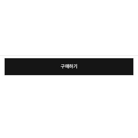
구매하기
:
본품
장
97,300원
총 상품 금액
97,300
원
바
바
구
로
니
구