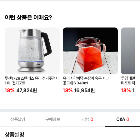
이런 상품은 어때요?
루센1728 스텐레스 유리 전기주전자
유리 사각바닥 손잡이 숙우 저그
투명 내열유리
1.8L 전기포트
공도배 S 340ml
티포트 티팟
18%
47,824
원
18%
16,954
원
18%
15
상품설명
구매정보
리뷰
0
Q&A
0
상품설명