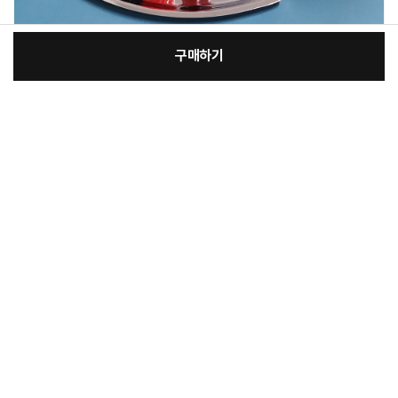
구매하기
:
본품
장
17,600원
총 상품 금액
17,600
원
바
바
구
로
니
구
매