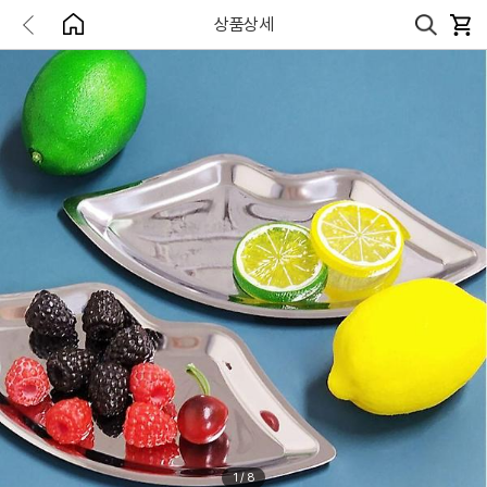
상품상세
1
/
8