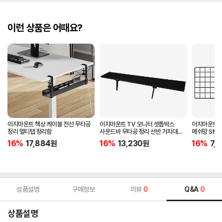
이런 상품은 어때요?
이지마운트 책상 케이블 전선 무타공
이지마운트 TV 모니터 셋톱박스
이지마운트 T
정리 멀티탭 정리함
사운드바 무타공 정리 선반 거치대
메쉬망 SMN
FS-900
16%
17,884
원
16%
13,230
원
16%
7,
상품설명
구매정보
리뷰
0
Q&A
0
상품설명