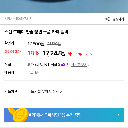
상품번호 B0527316
공유하기
스텐 트레이 입술 쟁반 소품 카페 실버
할인가
17,600
원
21,120
원
최대혜택가
18%
17,248
원
혜택 모두보기
적립
최대 e.POINT 적립
352P
자세히보기
배송비
무료배송
카드혜택
카드사별 무이자 혜택 >
APP에서 구매하면
1
% 추가 적립