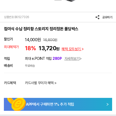
상품번호 B0527326
공유하기
접이식 수납 정리함 스토리지 정리정돈 폴딩박스
할인가
14,000
원
16,800
원
최대혜택가
18%
13,720
원
혜택 모두보기
적립
최대 e.POINT 적립
280P
자세히보기
배송비
무료배송
카드혜택
카드사별 무이자 혜택 >
APP에서 구매하면
1
% 추가 적립