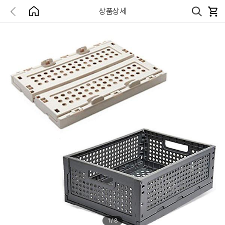
상품상세
1
/
8