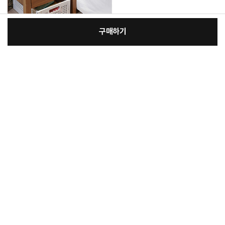
구매하기
[필수] 옵션
장
총 상품 금액
14,000
원
바
바
구
로
니
구
매