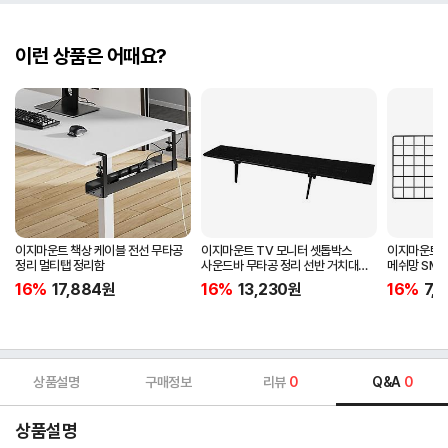
이런 상품은 어때요?
이지마운트 책상 케이블 전선 무타공
이지마운트 TV 모니터 셋톱박스
이지마운트 T
정리 멀티탭 정리함
사운드바 무타공 정리 선반 거치대
메쉬망 SMN
FS-900
16%
17,884
원
16%
13,230
원
16%
7,
상품설명
구매정보
리뷰
0
Q&A
0
상품설명