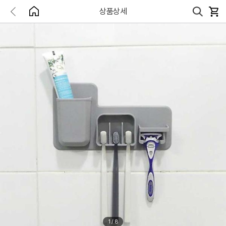
상품상세
1
/
8