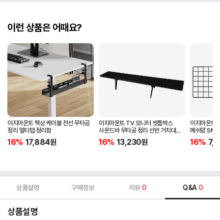
이런 상품은 어때요?
이지마운트 책상 케이블 전선 무타공
이지마운트 TV 모니터 셋톱박스
이지마운트 T
정리 멀티탭 정리함
사운드바 무타공 정리 선반 거치대
메쉬망 SMN
FS-900
16%
17,884
원
16%
13,230
원
16%
7,
상품설명
구매정보
리뷰
0
Q&A
0
상품설명