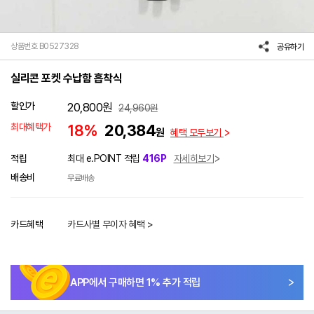
상품번호 B0527328
공유하기
실리콘 포켓 수납함 흡착식
할인가
20,800
원
24,960
원
최대혜택가
18%
20,384
원
혜택 모두보기
적립
최대 e.POINT 적립
416P
자세히보기
배송비
무료배송
카드혜택
카드사별 무이자 혜택 >
APP에서 구매하면
1
% 추가 적립