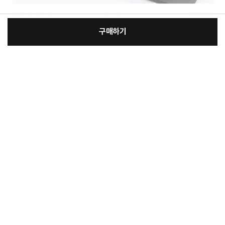
구매하기
:
본품
장
20,800원
총 상품 금액
20,800
원
바
바
구
로
니
구
매