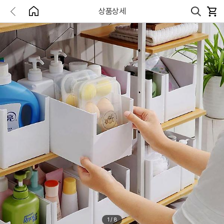
상품상세
1
/
8