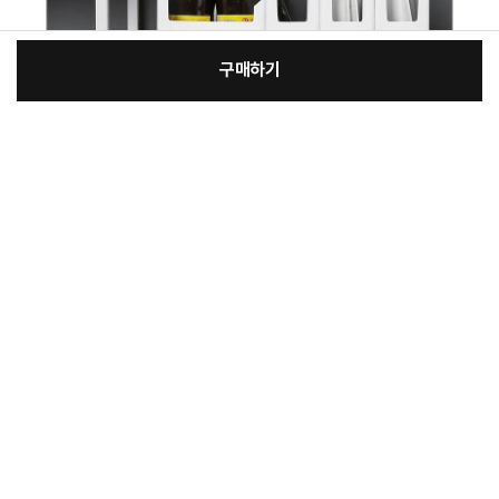
구매하기
[필수] 옵션
장
총 상품 금액
8,800
원
바
바
구
로
니
구
매