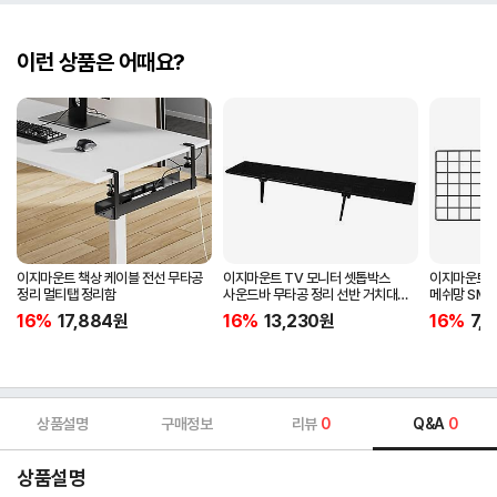
이런 상품은 어때요?
이지마운트 책상 케이블 전선 무타공
이지마운트 TV 모니터 셋톱박스
이지마운트 T
정리 멀티탭 정리함
사운드바 무타공 정리 선반 거치대
메쉬망 SMN
FS-900
16%
17,884
원
16%
13,230
원
16%
7,
상품설명
구매정보
리뷰
0
Q&A
0
상품설명