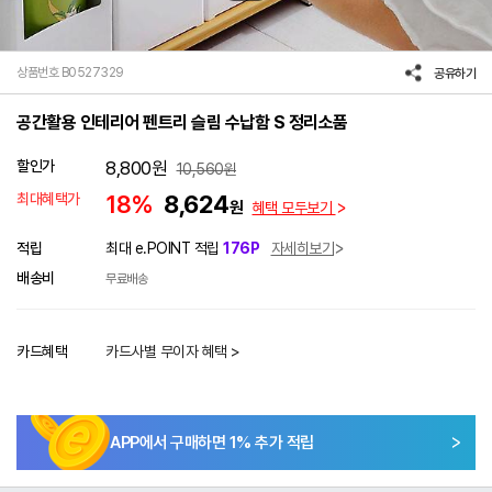
상품번호 B0527329
공유하기
공간활용 인테리어 펜트리 슬림 수납함 S 정리소품
할인가
8,800
원
10,560
원
최대혜택가
18%
8,624
원
혜택 모두보기
적립
최대 e.POINT 적립
176P
자세히보기
배송비
무료배송
카드혜택
카드사별 무이자 혜택 >
APP에서 구매하면
1
% 추가 적립