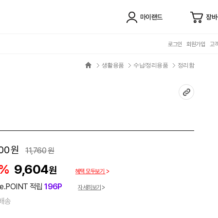
마이랜드
장바
로그인
회원가입
고
생활용품
수납/정리용품
정리함
00
원
11,760
원
8%
9,604
원
혜택 모두보기
e.POINT 적립
196P
자세히보기
배송