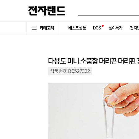
카테고리
베스트상품
DCS
심야특가
전자랜
다용도 미니 소품함 머리끈 머리핀
상품번호 B0527332