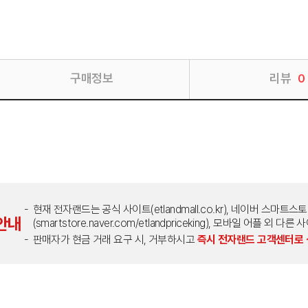
구매정보
리뷰
0
현재 전자랜드는 공식 사이트(etlandmall.co.kr), 네이버 스마트스
안내
(smartstore.naver.com/etlandpriceking), 모바일 어플 
판매자가 현금 거래 요구 시, 거부하시고
즉시 전자랜드 고객센터로