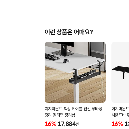
이런 상품은 어때요?
이지마운트 책상 케이블 전선 무타공
이지마운트
정리 멀티탭 정리함
사운드바 
FS-900
16%
17,884
16%
1
원