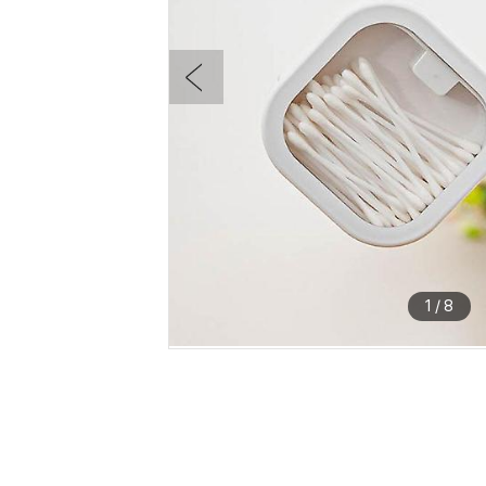
1
/
8