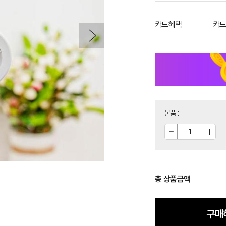
카드혜택
카드
본품
:
총 상품금액
구매