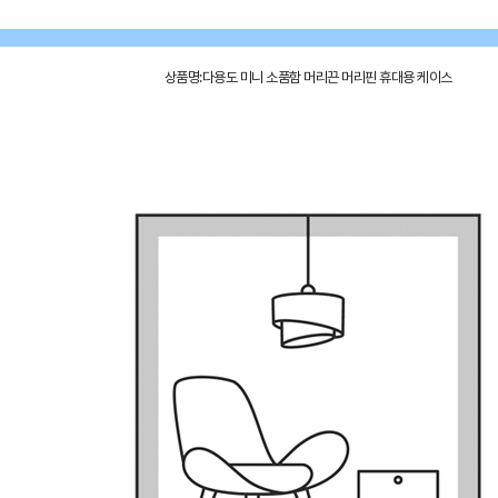
상품명:다용도 미니 소품함 머리끈 머리핀 휴대용 케이스