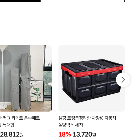
 러그 카페트 온수매트
캠핑 트렁크정리함 차랑용 자동차
비닐
방 특대형
폴딩박스 세차
18
28,812
18%
13,720
원
원