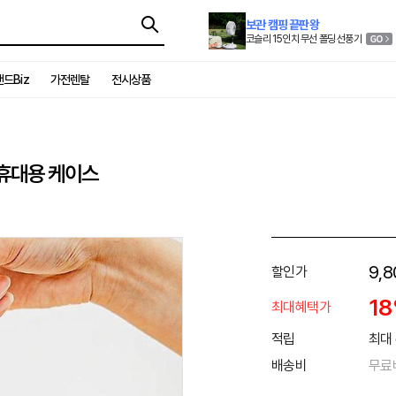
보관 캠핑 끝판왕
코슬리 15인치 무선 폴딩 선풍기
드Biz
가전렌탈
전시상품
 휴대용 케이스
9,8
할인가
1
최대혜택가
적립
최대 
배송비
무료