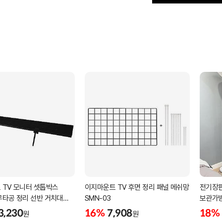
 TV 모니터 셋톱박스
이지마운트 TV 후면 정리 패널 메쉬망
전기장판
무타공 정리 선반 거치대
SMN-03
보관가
3,230
16%
7,908
18%
원
원