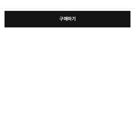
구매하기
:
본품
장
8,400원
총 상품 금액
8,400
원
바
바
구
로
니
구
매
꼭 확인해주세요