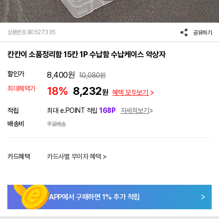
상품번호 B0527335
공유하기
칸칸이 소품정리함 15칸 1P 수납함 수납케이스 약상자
할인가
8,400
원
10,080
원
최대혜택가
18%
8,232
원
혜택 모두보기
적립
최대 e.POINT 적립
168P
자세히보기
배송비
무료배송
카드혜택
카드사별 무이자 혜택 >
APP에서 구매하면
1
% 추가 적립