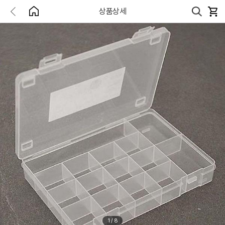
상품상세
1
/
8