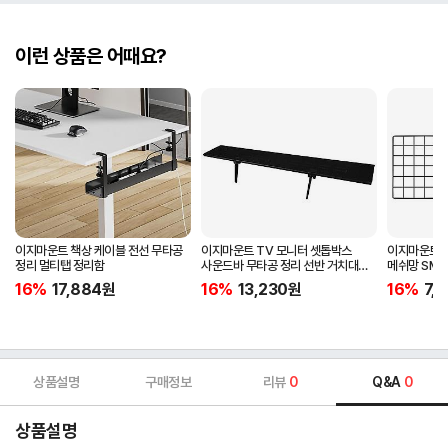
이런 상품은 어때요?
이지마운트 책상 케이블 전선 무타공
이지마운트 TV 모니터 셋톱박스
이지마운트 T
정리 멀티탭 정리함
사운드바 무타공 정리 선반 거치대
메쉬망 SMN
FS-900
16%
17,884
원
16%
13,230
원
16%
7,
상품설명
구매정보
리뷰
0
Q&A
0
상품설명