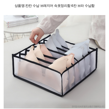
상품명:칸칸 수납 브래지어 속옷정리함 6칸 브라 수납함