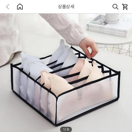
상품상세
1
/
8