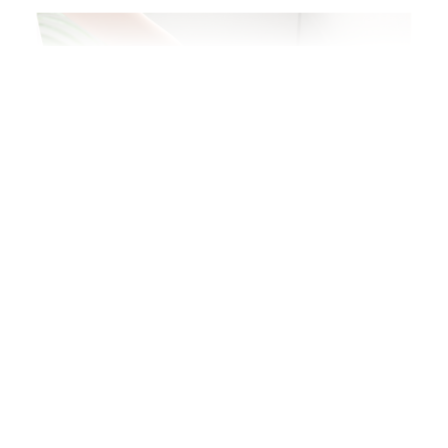
상품정보제공고시
모델명
n9091FBC365
법에 의한 인증,허가 등
을 받았음을 확인할수
상세정보별도표시
있는 경우 그에 대한 사
항
제조국
중국
제조사
상세설명참조
A/S 책임자와 전화번
판매자연락처참조
호