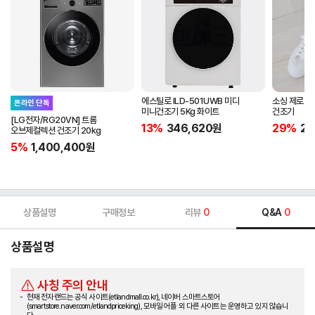
에스틸로 ILD-501UWB 미디
소싱 제로 
온라인 단독
미니건조기 5Kg 화이트
건조기
[LG전자/RG20VN] 트롬
13%
346,620
원
29%
25
오브제컬렉션 건조기 20kg
5%
1,400,400
원
상품설명
구매정보
리뷰
0
Q&A
0
상품설명
사칭 주의 안내
현재 전자랜드는 공식 사이트(etlandmall.co.kr), 네이버 스마트스토어
(smartstore.naver.com/etlandpriceking), 모바일 어플 외 다른 사이트는 운영하고 있지 않습니