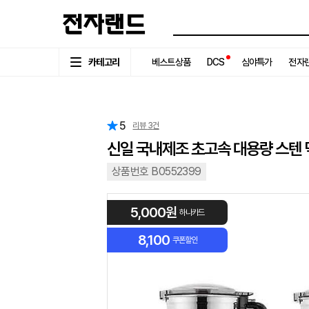
카테고리
베스트상품
DCS
심야특가
전자랜
5
리뷰
3
건
신일 국내제조 초고속 대용량 스텐 믹
상품번호 B0552399
5,000원
하나카드
8,100
쿠폰할인