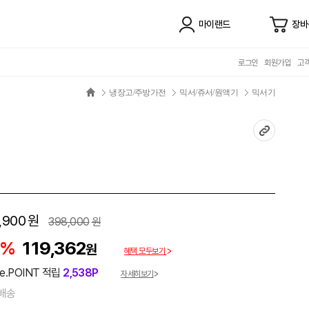
마이랜드
장바
로그인
회원가입
고
냉장고/주방가전
믹서/쥬서/원액기
믹서기
,900
원
398,000
원
0%
119,362
원
혜택 모두보기
e.POINT 적립
2,538P
자세히보기
배송