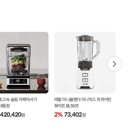
초고속 슬림 카페믹서기
테팔 미니블렌더 미니믹스 트라이탄
필립
대용량
화이트 BL1601
얼음
HR2
420,420
2%
73,402
2%
원
원