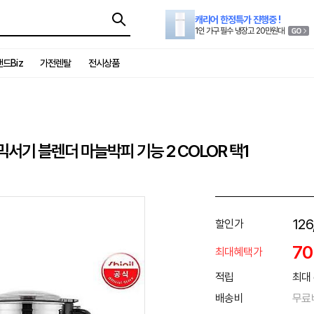
캐리어 한정특가 진행중 !
1인 가구 필수 냉장고 20만원대
드Biz
가전렌탈
전시상품
서기 블렌더 마늘박피 기능 2 COLOR 택1
126
할인가
7
최대혜택가
적립
최대 
배송비
무료