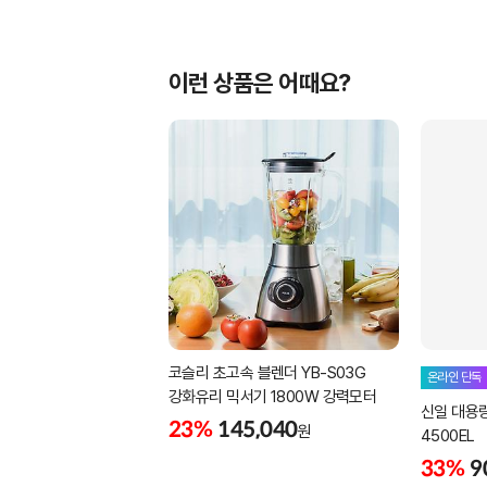
이런 상품은 어때요?
코슬리 초고속 블렌더 YB-S03G
온라인 단독
강화유리 믹서기 1800W 강력모터
신일 대용량 
23%
145,040
원
4500EL
33%
9