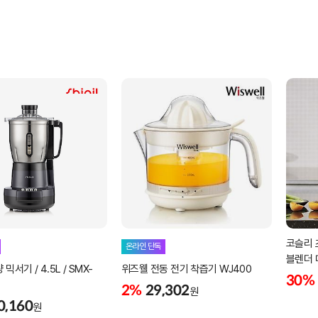
코슬리 
온라인 단독
블렌더 
믹서기 / 4.5L / SMX-
위즈웰 전동 전기 착즙기 WJ400
30%
2%
29,302
원
0,160
원