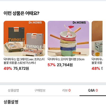
이런 상품은 어때요?
닥터하우스 업그레이드ver. 트위스터
닥터하우스 오미자 멀티팬 20cm
닥터하우스 업
불꽃 트윙클 스토브/가스버너
불꽃 트윙클 
57%
23,764
원
캠핑버너
49%
75,872
원
48%
57
상품설명
구매정보
리뷰
0
Q&A
0
상품설명