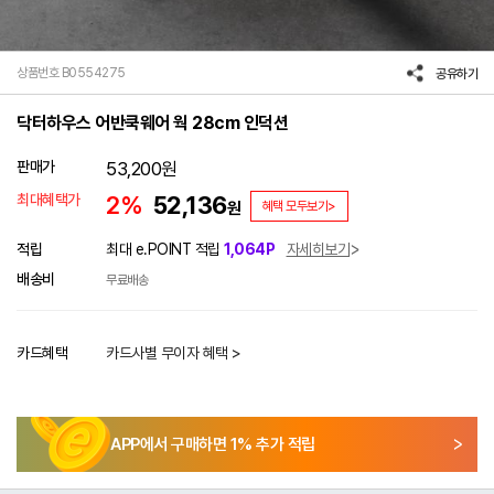
상품번호 B0554275
공유하기
닥터하우스 어반쿡웨어 웍 28cm 인덕션
판매가
53,200
원
최대혜택가
2%
52,136
원
혜택 모두보기>
적립
최대 e.POINT 적립
1,064P
자세히보기
배송비
무료배송
카드혜택
카드사별 무이자 혜택 >
APP에서 구매하면
1
% 추가 적립