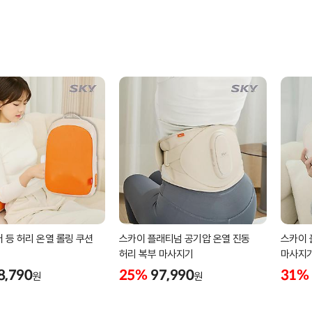
 등 허리 온열 롤링 쿠션
스카이 플래티넘 공기압 온열 진동
스카이 
허리 복부 마사지기
마사지
8,790
25%
97,990
31%
원
원