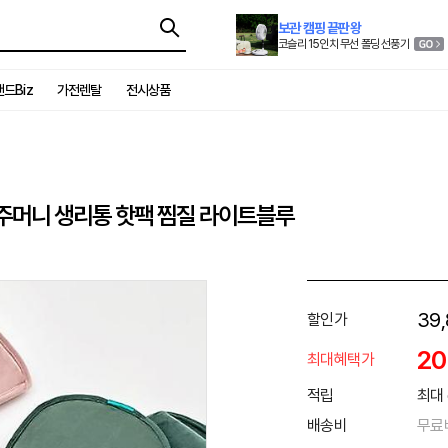
보관 캠핑 끝판왕
코슬리 15인치 무선 폴딩 선풍기
드Biz
가전렌탈
전시상품
물주머니 생리통 핫팩 찜질 라이트블루
39
할인가
2
최대혜택가
적립
최대 
배송비
무료