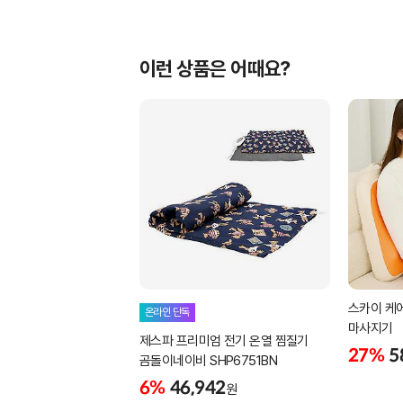
이런 상품은 어때요?
스카이 케어
온라인 단독
마사지기
제스파 프리미엄 전기 온열 찜질기
27%
5
곰돌이네이비 SHP6751BN
6%
46,942
원