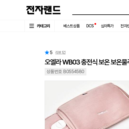
카테고리
베스트상품
DCS
심야특가
전자랜
5
리뷰
1
건
오엘라 WB03 충전식 보온 보온
상품번호 B0554580