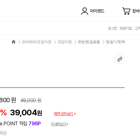
마이랜드
장바
로그인
회원가입
고
안마의자/건강가전
건강가전
한방/찜질용품
찜질기/핫팩
,800
원
49,000
원
0%
39,004
원
혜택 모두보기
e.POINT 적립
796P
자세히보기
배송