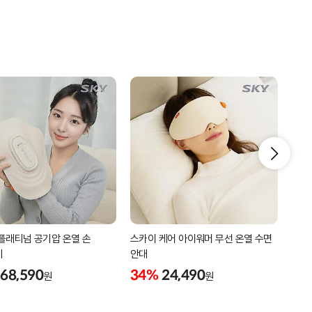
플래티넘 공기압 온열 손
스카이 케어 아이워머 무선 온열 수면
스카이
기
안대
28
68,590
34%
24,490
원
원