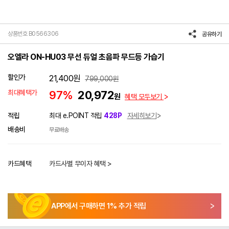
상품번호 B0566306
공유하기
오엘라 ON-HU03 무선 듀얼 초음파 무드등 가습기
할인가
21,400
원
799,000
원
최대혜택가
97%
20,972
원
혜택 모두보기
적립
최대 e.POINT 적립
428P
자세히보기
배송비
무료배송
카드혜택
카드사별 무이자 혜택 >
APP에서 구매하면
1
% 추가 적립