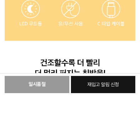
일시품절
재입고 알림 신청
:
본품
21,400원
총 상품 금액
21,400
원