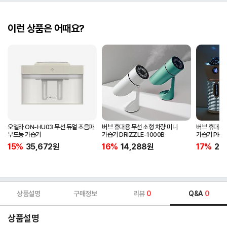
이런 상품은 어때요?
오엘라 ON-HU03 무선 듀얼 초음파
버브 휴대용 무선 소형 차량 미니
버브 휴대용 
무드등 가습기
가습기 DRIZZLE-1000B
가습기 PHL-
15%
35,672
원
16%
14,288
원
17%
22
상품설명
구매정보
리뷰
0
Q&A
0
상품설명