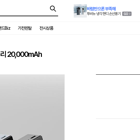
바람만으론 부족해
투비뉴 냉각 핸디 손선풍기
드Biz
가전렌탈
전시상품
 20,000mAh