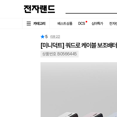
카테고리
베스트상품
DCS
심야특가
전자랜
5
리뷰
2
건
[미니덕트] 쿼드로 케이블 보조배터리
상품번호 B0566445