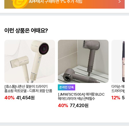
APP에서 구매하면
1
% 추가 적립
이런 상품은 어때요?
[휴스톰]나혼산 꽃분이 드라이기
다이슨 에어랩 
온라인 단독
홈쇼핑 히트모델 - 디퓨저 포함 단품
드라이어(세
[JMW/SC1500A] 에어팜 BLDC
40%
41,454
원
12%
55
헤어드라이어 색상선택필수
40%
77,420
원