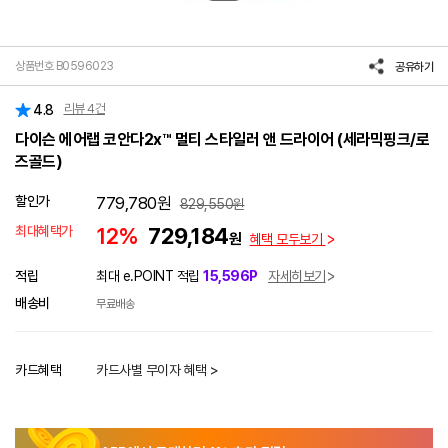
상품번호 B0596023
공유하기
리뷰
4
건
4.8
다이슨 에어랩 코안다2x™ 멀티 스타일러 앤 드라이어 (세라믹핑크/로
즈골드)
할인가
779,780
원
829,550
원
최대혜택가
12%
729,184
원
혜택 모두보기
적립
최대 e.POINT 적립
15,596P
자세히보기
배송비
무료배송
카드혜택
카드사별 무이자 혜택 >