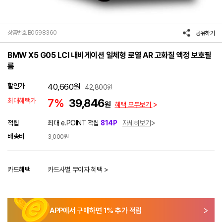
상품번호 B0598360
공유하기
BMW X5 G05 LCI 내비게이션 일체형 로열 AR 고화질 액정 보호필
름
할인가
40,660
원
42,800
원
최대혜택가
7%
39,846
원
혜택 모두보기
적립
최대 e.POINT 적립
814P
자세히보기
배송비
3,000원
카드혜택
카드사별 무이자 혜택 >
APP에서 구매하면
1
% 추가 적립