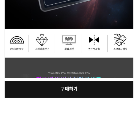
구매하기
[필수] 단품
장
총 상품 금액
40,660
원
바
바