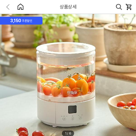
상품상세
3,150
쿠폰할인
1
/
6