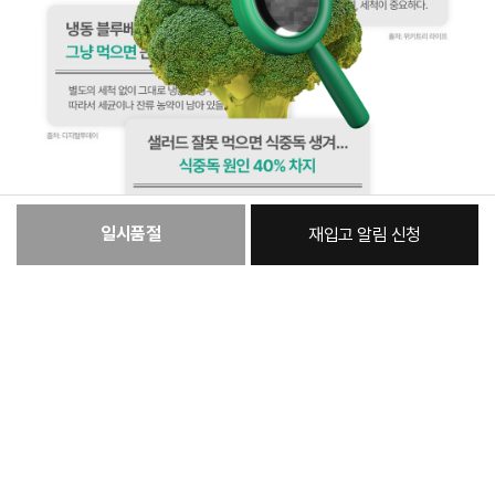
일시품절
재입고 알림 신청
[필수] 단품
총 상품 금액
59,850
원
상품정보제공고시