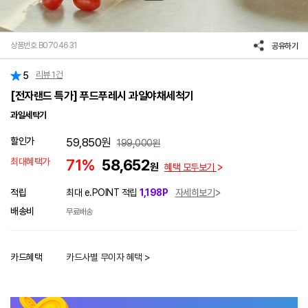
상품번호 B0704631
공유하기
리뷰
1
건
5
[전자랜드 특가] 푸드푸레시 과일야채세척기
과일세탁기
할인가
59,850
원
199,000
원
최대혜택가
71%
58,652
원
혜택 모두보기
적립
최대 e.POINT 적립
1,198P
자세히보기
배송비
무료배송
카드혜택
카드사별 무이자 혜택 >