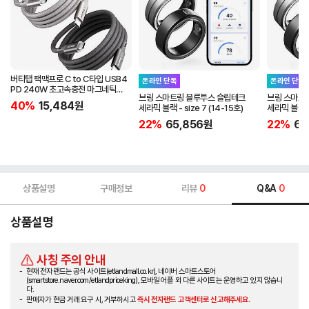
버티탭 팩맥프로 C to C타입 USB4
온라인 단독
온라인 단독
PD 240W 초고속충전 마그네틱
브링 스마트링 블루투스 슬립테크
브링 스마트
케이블 1m
40%
15,484
원
세라믹 블랙 - size 7 (14-15호)
세라믹 블랙 - 
22%
65,856
원
22%
65
상품설명
구매정보
리뷰
0
Q&A
0
상품설명
사칭 주의 안내
현재 전자랜드는 공식 사이트(etlandmall.co.kr), 네이버 스마트스토어
(smartstore.naver.com/etlandpriceking), 모바일 어플 외 다른 사이트는 운영하고 있지 않습니
다.
판매자가 현금 거래 요구 시, 거부하시고
즉시 전자랜드 고객센터로 신고해주세요.