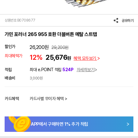
상품번호 B0708677
공유하기
가민 포러너 265 955 호환 더블버튼 메탈 스트랩
할인가
26,200
원
29,200
원
최대혜택가
12%
25,676
원
혜택 모두보기
적립
최대 e.POINT 적립
524P
자세히보기
배송비
3,000원
카드혜택
카드사별 무이자 혜택 >
APP에서 구매하면
1
% 추가 적립