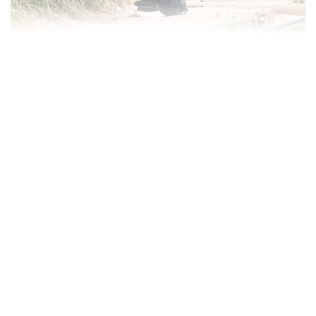
상품정보제공고시
모델명
보스턴 백
법에 의한 인증,허가 등
을 받았음을 확인할수
상세설명참조
있는 경우 그에 대한 사
항
제조국
중국
제조사
트래블기어
A/S 책임자와 전화번
010-5888-1395
호